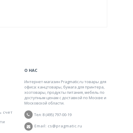
О НАС
Интернет-магазин Pragmatic.ru товары для
офиса: канцтовары, бумага для принтера,
хозтовары, продукты питания, мебель по
доступным ценам с доставкой по Москве и
Московской области.
ь счет
Тел: 8 (495) 797-00-19
ти
Email: cs@pragmatic.ru