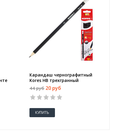
Карандаш чернографитный
Коррек
нте
Kores HB трехгранный
Attache
заточенный с ластиком
20 руб
44 руб
113 руб
КУПИТЬ
КУПИТ