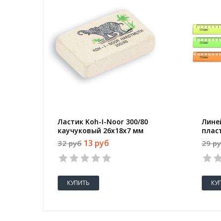
Ластик Koh-I-Noor 300/80
Линей
каучуковый 26x18x7 мм
плас
13 руб
32 руб
29 р
КУПИТЬ
КУ