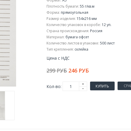
Формат:
A5
Плотность бумаги:
55 г/кв.м
Форма:
прямоугольная
Размер изделия:
154x216 мм
Количество упаковок в коробе:
12 уп.
Страна происхождения:
Россия
Материал:
бумага офсет
Количество листов в упаковке:
500 лист
Тип крепления:
склейка
Цена с НДС
299 РУБ
246 РУБ
СРА
Кол-во:
КУПИТЬ