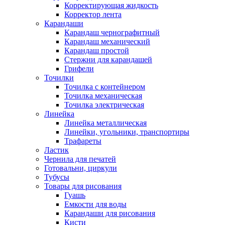
Корректирующая жидкость
Корректор лента
Карандаши
Карандаш чернографитный
Карандаш механический
Карандаш простой
Стержни для карандашей
Грифели
Точилки
Точилка с контейнером
Точилка механическая
Точилка электрическая
Линейка
Линейка металлическая
Линейки, угольники, транспортиры
Трафареты
Ластик
Чернила для печатей
Готовальни, циркули
Тубусы
Товары для рисования
Гуашь
Емкости для воды
Карандаши для рисования
Кисти