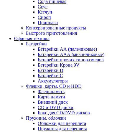
Сода пищевая
Соус
Кетчуп
Сироп
Приправа
Консервированные продукты
Быстрого приготовления
Офисная техника
Батарейки
Батарейки АА (пальчиковые)
Батарейки ААА (мизинчиковые)
Батарейки прочих типоразмеров
Батарейки Крона 9V
Батарейки D
Батарейки С
Аккумуляторы
Флешки, карты, CD и HDD
Флеш-память
Карта памяти
Внешний диск
CD и DVD диски
Бокс для CD/DVD дисков
Пружины, обложки
Обложки для переплета
Пружины для переплета