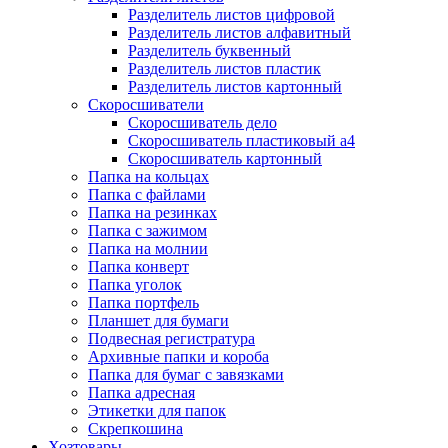
Разделитель листов цифровой
Разделитель листов алфавитный
Разделитель буквенный
Разделитель листов пластик
Разделитель листов картонный
Скоросшиватели
Скоросшиватель дело
Скоросшиватель пластиковый а4
Скоросшиватель картонный
Папка на кольцах
Папка с файлами
Папка на резинках
Папка с зажимом
Папка на молнии
Папка конверт
Папка уголок
Папка портфель
Планшет для бумаги
Подвесная регистратура
Архивные папки и короба
Папка для бумаг с завязками
Папка адресная
Этикетки для папок
Скрепкошина
Хозтовары