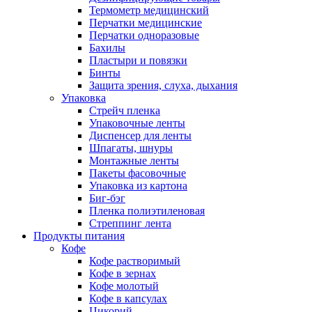
Термометр медицинский
Перчатки медицинские
Перчатки одноразовые
Бахилы
Пластыри и повязки
Бинты
Защита зрения, слуха, дыхания
Упаковка
Стрейч пленка
Упаковочные ленты
Диспенсер для ленты
Шпагаты, шнуры
Монтажные ленты
Пакеты фасовочные
Упаковка из картона
Биг-бэг
Пленка полиэтиленовая
Стреппинг лента
Продукты питания
Кофе
Кофе растворимый
Кофе в зернах
Кофе молотый
Кофе в капсулах
Цикорий