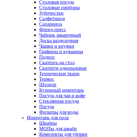
Столовая посуда
Столовые приборы
Зубочистки
Салфетница
Сахарница
Френч-пресс
Чайник заварочный
Доска разделочная
Чашки и кружки
Графины и кувшины
Поднос
Скатерть на стол
Скатерти одноразовые
Технические ткани
Термос
Штопор
Кухонный инвентарь
Посуда для чая и кофе
Стеклянная посуда
Посуда
Фильтры для воды
Инвентарь для пола
Швабры
МОПы для швабр
Комплекты для уборки