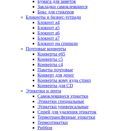
Бумага для заметок
Закладки самоклеящиеся
Бокс для стикеров
Блокноты и бизнес-тетради
Блокнот а4
Блокнот а5
Блокнот а6
Блокнот а7
Блокнот на спирали
Почтовые конверты
Конверты е65
Конверты с5
Конверты с4
Пакеты почтовые
Конверт для денег
Конверты кому куда стрип
Конверты для CD
Этикетки и лента
Самоклеящиеся этикетки
Этикетки специальные
Этикетки универсальные
Спрей для удаления этикеток
Термотрансферные этикетки
Термоэтикетки
Риббон