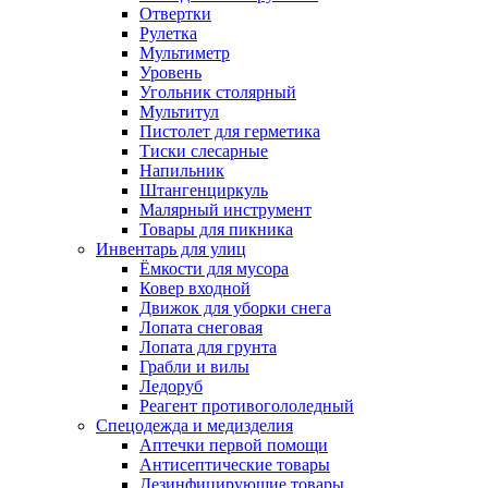
Отвертки
Рулетка
Мультиметр
Уровень
Угольник столярный
Мультитул
Пистолет для герметика
Тиски слесарные
Напильник
Штангенциркуль
Малярный инструмент
Товары для пикника
Инвентарь для улиц
Ёмкости для мусора
Ковер входной
Движок для уборки снега
Лопата снеговая
Лопата для грунта
Грабли и вилы
Ледоруб
Реагент противогололедный
Спецодежда и медизделия
Аптечки первой помощи
Антисептические товары
Дезинфицирующие товары