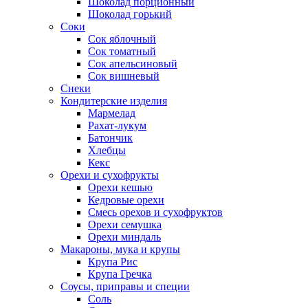
Шоколад порционный
Шоколад горький
Соки
Сок яблочный
Сок томатный
Сок апельсиновый
Сок вишневый
Снеки
Кондитерские изделия
Мармелад
Рахат-лукум
Батончик
Хлебцы
Кекс
Орехи и сухофрукты
Орехи кешью
Кедровые орехи
Смесь орехов и сухофруктов
Орехи семушка
Орехи миндаль
Макароны, мука и крупы
Крупа Рис
Крупа Гречка
Соусы, приправы и специи
Соль