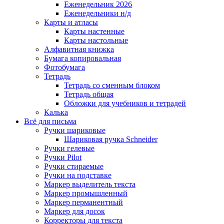
Еженедельник 2026
Еженедельники н/д
Карты и атласы
Карты настенные
Карты настольные
Алфавитная книжка
Бумага копировальная
Фотобумага
Тетрадь
Тетрадь со сменным блоком
Тетрадь общая
Обложки для учебников и тетрадей
Калька
Всё для письма
Ручки шариковые
Шариковая ручка Schneider
Ручки гелевые
Ручки Pilot
Ручки стираемые
Ручки на подставке
Маркер выделитель текста
Маркер промышленный
Маркер перманентный
Маркер для досок
Корректоры для текста