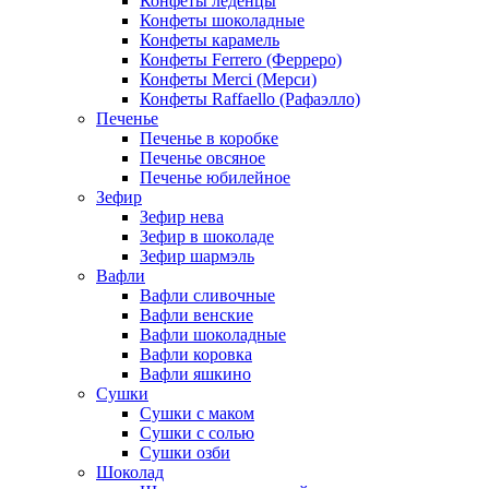
Конфеты леденцы
Конфеты шоколадные
Конфеты карамель
Конфеты Ferrero (Ферреро)
Конфеты Merci (Мерси)
Конфеты Raffaello (Рафаэлло)
Печенье
Печенье в коробке
Печенье овсяное
Печенье юбилейное
Зефир
Зефир нева
Зефир в шоколаде
Зефир шармэль
Вафли
Вафли сливочные
Вафли венские
Вафли шоколадные
Вафли коровка
Вафли яшкино
Сушки
Сушки с маком
Сушки с солью
Сушки озби
Шоколад