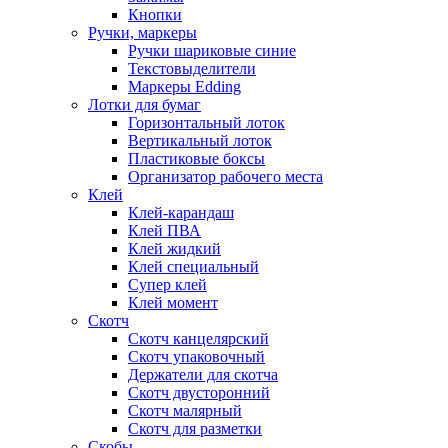
Кнопки
Ручки, маркеры
Ручки шариковые синие
Текстовыделители
Маркеры Edding
Лотки для бумаг
Горизонтальный лоток
Вертикальный лоток
Пластиковые боксы
Организатор рабочего места
Клей
Клей-карандаш
Клей ПВА
Клей жидкий
Клей специальный
Супер клей
Клей момент
Скотч
Скотч канцелярский
Скотч упаковочный
Держатели для скотча
Скотч двусторонний
Скотч малярный
Скотч для разметки
Скобы