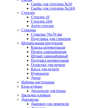
Скобы для степлера №10
Скобы для степлера №24/6
Степлер
Степлер 10
Степлер 24/6
Анти-степлер
Стикеры
Стикеры 76x76 мм
Подставка для стикеров
Штемпельная продукция
Краска штемпельная
Печать самонаборная
Штамп самонаборный
Подушка штемпельная
Оснастка для печати
Касса для печати
Нумератор
Датер
Наборы настольные
Блок-кубики
Диспенсер для блока
Закладки клейкие
Дыроколы
Дырокол для люверсов