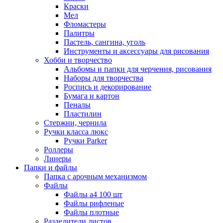
Краски
Мел
Фломастеры
Палитры
Пастель, сангина, уголь
Инструменты и аксессуары для рисования
Хобби и творчество
Альбомы и папки для черчения, рисования
Наборы для творчества
Роспись и декорирование
Бумага и картон
Пеналы
Пластилин
Стержни, чернила
Ручки класса люкс
Ручки Parker
Роллеры
Линеры
Папки и файлы
Папка с арочным механизмом
Файлы
Файлы а4 100 шт
Файлы рифленые
Файлы плотные
Разделители листов