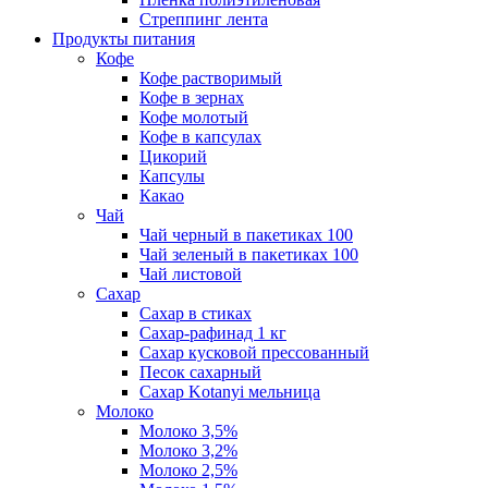
Стреппинг лента
Продукты питания
Кофе
Кофе растворимый
Кофе в зернах
Кофе молотый
Кофе в капсулах
Цикорий
Капсулы
Какао
Чай
Чай черный в пакетиках 100
Чай зеленый в пакетиках 100
Чай листовой
Сахар
Сахар в стиках
Сахар-рафинад 1 кг
Сахар кусковой прессованный
Песок сахарный
Сахар Kotanyi мельница
Молоко
Молоко 3,5%
Молоко 3,2%
Молоко 2,5%