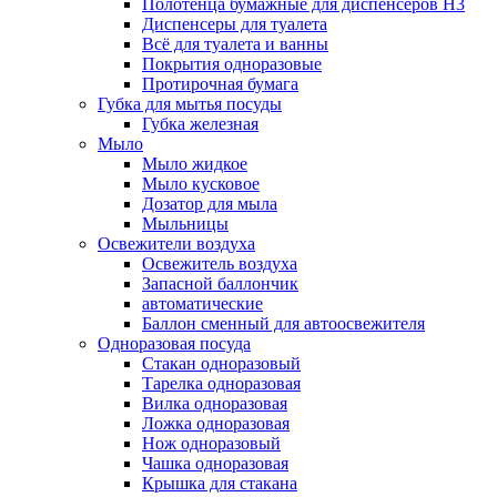
Полотенца бумажные для диспенсеров H3
Диспенсеры для туалета
Всё для туалета и ванны
Покрытия одноразовые
Протирочная бумага
Губка для мытья посуды
Губка железная
Мыло
Мыло жидкое
Мыло кусковое
Дозатор для мыла
Мыльницы
Освежители воздуха
Освежитель воздуха
Запасной баллончик
автоматические
Баллон сменный для автоосвежителя
Одноразовая посуда
Стакан одноразовый
Тарелка одноразовая
Вилка одноразовая
Ложка одноразовая
Нож одноразовый
Чашка одноразовая
Крышка для стакана