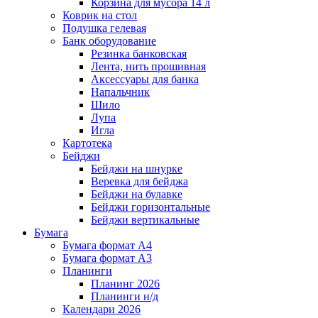
Корзина для мусора 14 л
Коврик на стол
Подушка гелевая
Банк оборудование
Резинка банковская
Лента, нить прошивная
Аксессуары для банка
Напальчник
Шило
Лупа
Игла
Картотека
Бейджи
Бейджи на шнурке
Веревка для бейджа
Бейджи на булавке
Бейджи горизонтальные
Бейджи вертикальные
Бумага
Бумага формат А4
Бумага формат А3
Планинги
Планинг 2026
Планинги н/д
Календари 2026