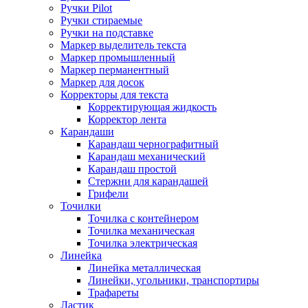
Ручки Pilot
Ручки стираемые
Ручки на подставке
Маркер выделитель текста
Маркер промышленный
Маркер перманентный
Маркер для досок
Корректоры для текста
Корректирующая жидкость
Корректор лента
Карандаши
Карандаш чернографитный
Карандаш механический
Карандаш простой
Стержни для карандашей
Грифели
Точилки
Точилка с контейнером
Точилка механическая
Точилка электрическая
Линейка
Линейка металлическая
Линейки, угольники, транспортиры
Трафареты
Ластик