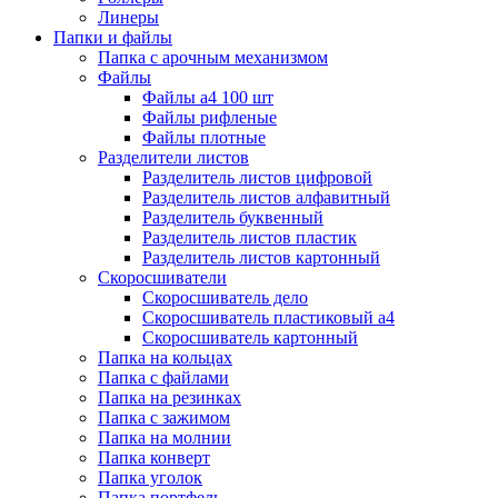
Линеры
Папки и файлы
Папка с арочным механизмом
Файлы
Файлы а4 100 шт
Файлы рифленые
Файлы плотные
Разделители листов
Разделитель листов цифровой
Разделитель листов алфавитный
Разделитель буквенный
Разделитель листов пластик
Разделитель листов картонный
Скоросшиватели
Скоросшиватель дело
Скоросшиватель пластиковый а4
Скоросшиватель картонный
Папка на кольцах
Папка с файлами
Папка на резинках
Папка с зажимом
Папка на молнии
Папка конверт
Папка уголок
Папка портфель