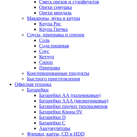
Смесь орехов и сухофруктов
Орехи семушка
Орехи миндаль
Макароны, мука и крупы
Крупа Рис
Крупа Гречка
Соусы, приправы и специи
Соль
Сода пищевая
Соус
Кетчуп
Сироп
Приправа
Консервированные продукты
Быстрого приготовления
Офисная техника
Батарейки
Батарейки АА (пальчиковые)
Батарейки ААА (мизинчиковые)
Батарейки прочих типоразмеров
Батарейки Крона 9V
Батарейки D
Батарейки С
Аккумуляторы
Флешки, карты, CD и HDD