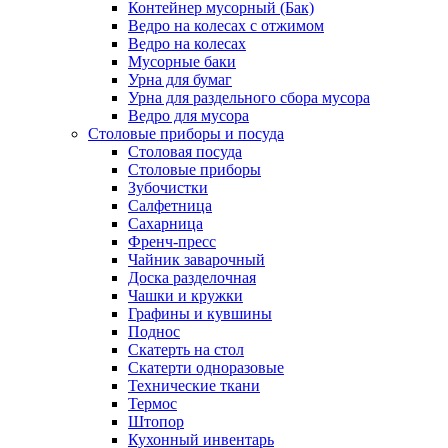
Контейнер мусорный (Бак)
Ведро на колесах с отжимом
Ведро на колесах
Мусорные баки
Урна для бумаг
Урна для раздельного сбора мусора
Ведро для мусора
Столовые приборы и посуда
Столовая посуда
Столовые приборы
Зубочистки
Салфетница
Сахарница
Френч-пресс
Чайник заварочный
Доска разделочная
Чашки и кружки
Графины и кувшины
Поднос
Скатерть на стол
Скатерти одноразовые
Технические ткани
Термос
Штопор
Кухонный инвентарь