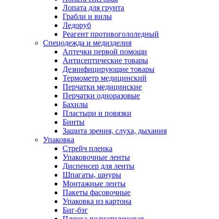
Лопата для грунта
Грабли и вилы
Ледоруб
Реагент противогололедный
Спецодежда и медизделия
Аптечки первой помощи
Антисептические товары
Дезинфицирующие товары
Термометр медицинский
Перчатки медицинские
Перчатки одноразовые
Бахилы
Пластыри и повязки
Бинты
Защита зрения, слуха, дыхания
Упаковка
Стрейч пленка
Упаковочные ленты
Диспенсер для ленты
Шпагаты, шнуры
Монтажные ленты
Пакеты фасовочные
Упаковка из картона
Биг-бэг
Пленка полиэтиленовая