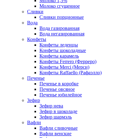
Молоко 1,5%
Молоко сгущенное
Сливки
Сливки порционные
Вода
Вода газированная
Вода негазированная
Конфеты
Конфеты леденцы
Конфеты шоколадные
Конфеты карамель
Конфеты Ferrero (Ферреро)
Конфеты Merci (Мерси)
Конфеты Raffaello (Рафаэлло)
Печенье
Печенье в коробке
Печенье овсяное
Печенье юбилейное
Зефир
Зефир нева
Зефир в шоколаде
Зефир шармэль
Вафли
Вафли сливочные
Вафли венские