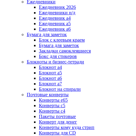
Ежедневники
Ежедневник 2026
Ежедневники н/д
Ежедневник а4
Ежедневник а5
Ежедневник а6
Бумага для заметок
Блок с клеевым краем
Бумага для заметок
Закладки самоклеящиеся
Бокс для стикеров
Блокноты и бизнес-тетради
Блокнот а4
Блокнот а5
Блокнот а6
Блокнот а7
Блокнот на спирали
Почтовые конверты
Конверты е65
Конверты с5
Конверты с4
Пакеты почтовые
Конверт для денег
Конверты кому куда стрип
Конверты для CD