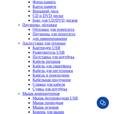
Флеш-память
Карта памяти
Внешний диск
CD и DVD диски
Бокс для CD/DVD дисков
Пружины, обложки
Обложки для переплета
Пружины для переплета
для ламинирования
Аксессуары для техники
Картридер USB
Разветвитель USB
Подставка для ноутбука
Кабель питания
Кабель для смартфона
Кабель для оргтехники
Кабель и переходник
Кабельная продукция
Стяжка для кабеля
Сумка для ноутбука
Мышь компьютерная
Мышь беспроводная USB
Мышь проводная
Мышь игровая
Коврик для мыши