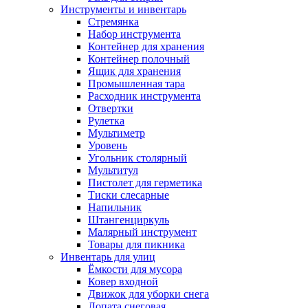
Инструменты и инвентарь
Стремянка
Набор инструмента
Контейнер для хранения
Контейнер полочный
Ящик для хранения
Промышленная тара
Расходник инструмента
Отвертки
Рулетка
Мультиметр
Уровень
Угольник столярный
Мультитул
Пистолет для герметика
Тиски слесарные
Напильник
Штангенциркуль
Малярный инструмент
Товары для пикника
Инвентарь для улиц
Ёмкости для мусора
Ковер входной
Движок для уборки снега
Лопата снеговая