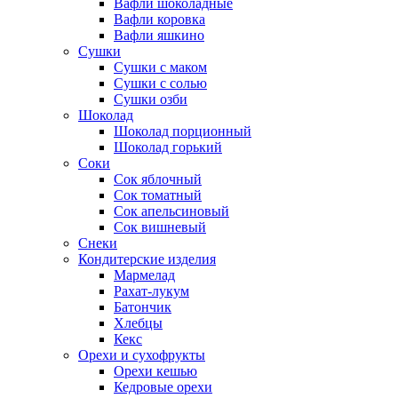
Вафли шоколадные
Вафли коровка
Вафли яшкино
Сушки
Сушки с маком
Сушки с солью
Сушки озби
Шоколад
Шоколад порционный
Шоколад горький
Соки
Сок яблочный
Сок томатный
Сок апельсиновый
Сок вишневый
Снеки
Кондитерские изделия
Мармелад
Рахат-лукум
Батончик
Хлебцы
Кекс
Орехи и сухофрукты
Орехи кешью
Кедровые орехи