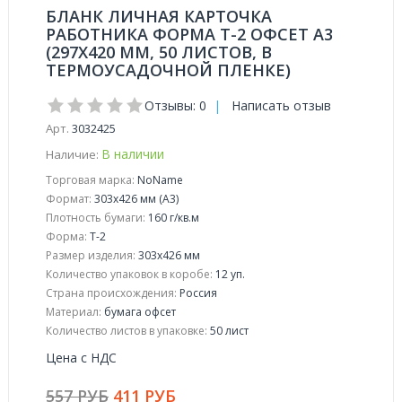
БЛАНК ЛИЧНАЯ КАРТОЧКА
РАБОТНИКА ФОРМА Т-2 ОФСЕТ А3
(297X420 ММ, 50 ЛИСТОВ, В
ТЕРМОУСАДОЧНОЙ ПЛЕНКЕ)
Отзывы: 0
|
Написать отзыв
Арт.
3032425
В наличии
Наличие:
Торговая марка:
NoName
Формат:
303x426 мм (А3)
Плотность бумаги:
160 г/кв.м
Форма:
Т-2
Размер изделия:
303x426 мм
Количество упаковок в коробе:
12 уп.
Страна происхождения:
Россия
Материал:
бумага офсет
Количество листов в упаковке:
50 лист
Цена с НДС
557 РУБ
411 РУБ