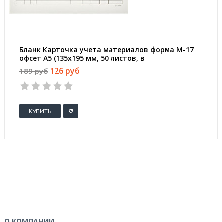
Бланк Карточка учета материалов форма М-17
офсет А5 (135x195 мм, 50 листов, в
термоусадочной пленке)
126 руб
189 руб
КУПИТЬ
О КОМПАНИИ