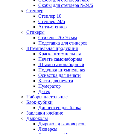
Скобы для степлера №24/6
Степлер
Степлер 10
Степлер 24/6
Анти-степлер
Стикеры
Стикеры 76x76 мм
Подставка для стикеров
Штемпельная продукция
Краска штемпельная
Печать самонаборная
Штамп самонаборный
Подушка штемпельная
Оснастка для печати
Касса для печати
Нумератор
Датер
Наборы настольные
Блок-кубики
Диспенсер для блока
Закладки клейкие
Дыроколы
Дырокол для люверсов
Люверсы