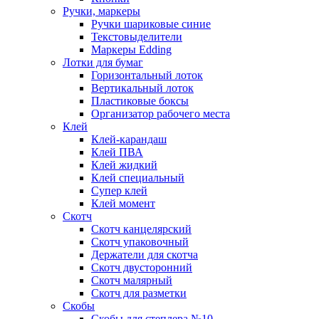
Ручки, маркеры
Ручки шариковые синие
Текстовыделители
Маркеры Edding
Лотки для бумаг
Горизонтальный лоток
Вертикальный лоток
Пластиковые боксы
Организатор рабочего места
Клей
Клей-карандаш
Клей ПВА
Клей жидкий
Клей специальный
Супер клей
Клей момент
Скотч
Скотч канцелярский
Скотч упаковочный
Держатели для скотча
Скотч двусторонний
Скотч малярный
Скотч для разметки
Скобы
Скобы для степлера №10