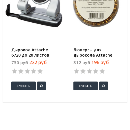
Дырокол Attache
Люверсы для
6720 до 20 листов
дырокола Attache
серебристый с
250 штук в упаковке
222 руб
196 руб
750 руб
312 руб
линейкой
диаметр 4.8 мм
золотистые
КУПИТЬ
КУПИТЬ