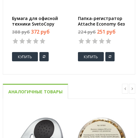
Бумага для офисной
Папка-регистратор
техники SvetoCopy
Attache Economy без
(A4, марка C, 80 г/
уголка 75 мм черная
372 руб
251 руб
388 руб
224 руб
кв.м, 500 листов)
КУПИТЬ
КУПИТЬ
АНАЛОГИЧНЫЕ ТОВАРЫ