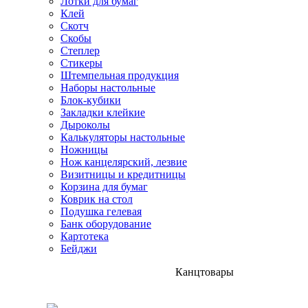
Лотки для бумаг
Клей
Скотч
Скобы
Степлер
Стикеры
Штемпельная продукция
Наборы настольные
Блок-кубики
Закладки клейкие
Дыроколы
Калькуляторы настольные
Ножницы
Нож канцелярский, лезвие
Визитницы и кредитницы
Корзина для бумаг
Коврик на стол
Подушка гелевая
Банк оборудование
Картотека
Бейджи
Канцтовары