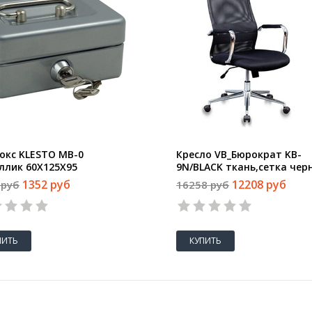
окс KLESTO MB-0
Кресло VB_Бюрократ KB-
ллик 60X125X95
9N/BLACK ткань,сетка чер
TW-01 TW-11, хром
1352 руб
12208 руб
 руб
16258 руб
ПИТЬ
КУПИТЬ