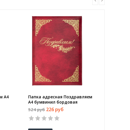
м А4
Папка адресная Поздравляем
Папка а
А4 бумвинил бордовая
бумвини
226 руб
524 руб
532 руб