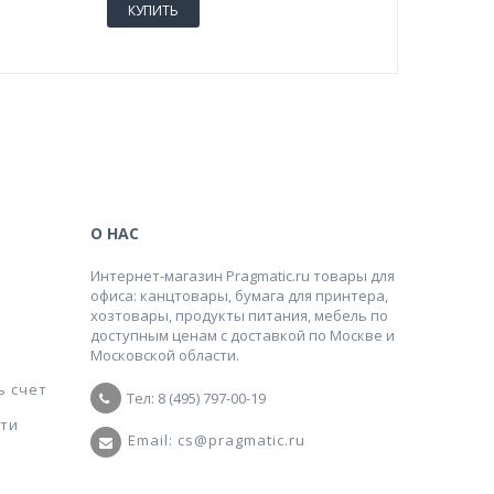
КУПИТЬ
КУПИТ
О НАС
Интернет-магазин Pragmatic.ru товары для
офиса: канцтовары, бумага для принтера,
хозтовары, продукты питания, мебель по
доступным ценам с доставкой по Москве и
Московской области.
ь счет
Тел: 8 (495) 797-00-19
ти
Email: cs@pragmatic.ru