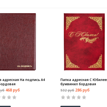
а адресная На подпись А4
Папка адресная С Юбилее
бордовая
бумвинил бордовая
468 руб
286 руб
руб
532 руб