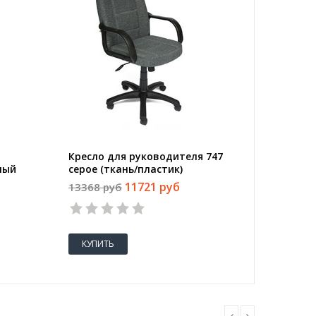
Кресло для руководителя 747
Кресло 
ный
серое (ткань/пластик)
Chair 5
(искусс
11721 руб
13368 руб
25154 
КУПИТЬ
КУПИТ