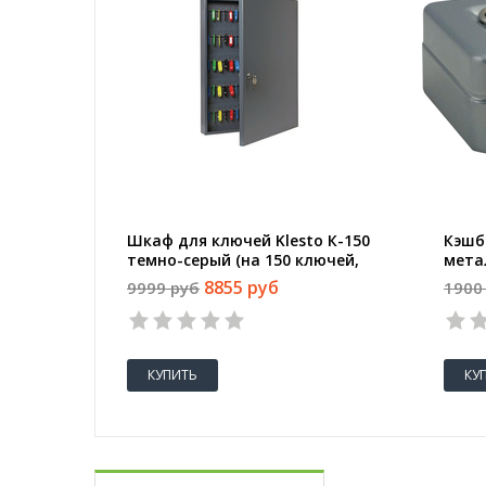
Шкаф для ключей Klesto К-150
Кэшб
темно-серый (на 150 ключей,
мета
металл)
8855 руб
9999 руб
1900
КУПИТЬ
КУ