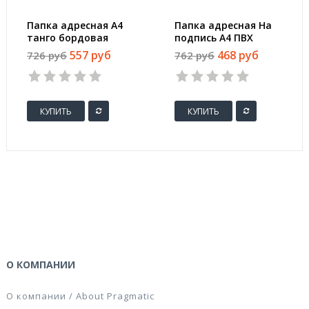
Папка адресная А4
Папка адресная На
танго бордовая
подпись А4 ПВХ
бордовая
557 руб
468 руб
726 руб
762 руб
КУПИТЬ
КУПИТЬ
О КОМПАНИИ
О компании / About Pragmatic