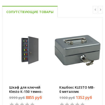
СОПУТСТВУЮЩИЕ ТОВАРЫ
Шкаф для ключей
Кэшбокс KLESTO MB-
Klesto К-150 темно-
0 металлик
серый (на 150
60X125X95
8855 руб
1352 руб
9999 руб
1900 руб
ключей, металл)