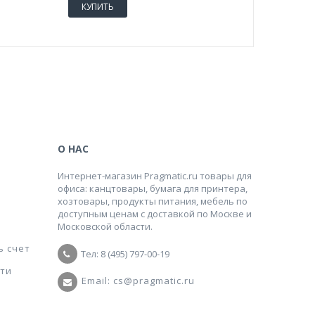
КУПИТЬ
КУПИТ
О НАС
Интернет-магазин Pragmatic.ru товары для
офиса: канцтовары, бумага для принтера,
хозтовары, продукты питания, мебель по
доступным ценам с доставкой по Москве и
Московской области.
ь счет
Тел: 8 (495) 797-00-19
ти
Email: cs@pragmatic.ru