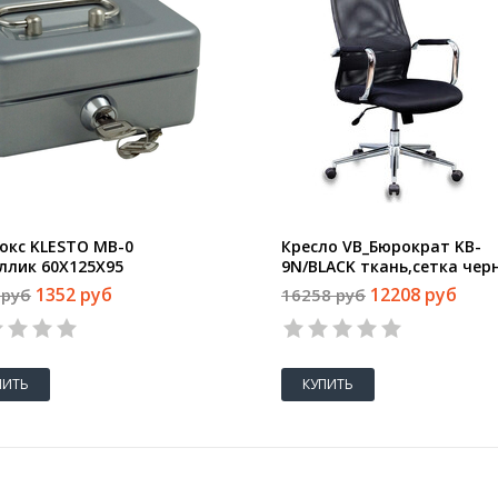
окс KLESTO MB-0
Кресло VB_Бюрократ KB-
ллик 60X125X95
9N/BLACK ткань,сетка чер
TW-01 TW-11, хром
1352 руб
12208 руб
 руб
16258 руб
ПИТЬ
КУПИТЬ