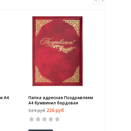
м А4
Папка адресная Поздравляем
Папка а
А4 бумвинил бордовая
бумвини
226 руб
524 руб
532 руб