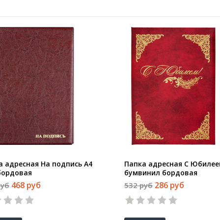
а адресная На подпись А4
Папка адресная С Юбилее
бордовая
бумвинил бордовая
468 руб
286 руб
руб
532 руб