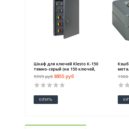
Шкаф для ключей Klesto К-150
Кэшб
темно-серый (на 150 ключей,
мета
металл)
8855 руб
9999 руб
1900
КУПИТЬ
КУ