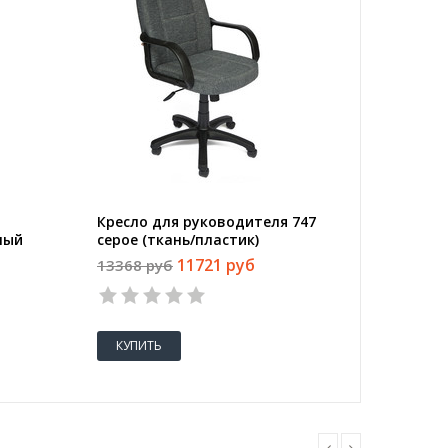
Кресло для руководителя 747
Кресло 
ный
серое (ткань/пластик)
Chair 5
(искусс
11721 руб
13368 руб
25154 
КУПИТЬ
КУПИТ