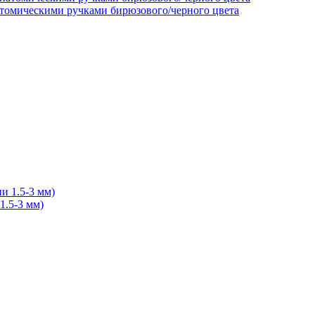
томическими ручками бирюзового/черного цвета
1.5-3 мм)