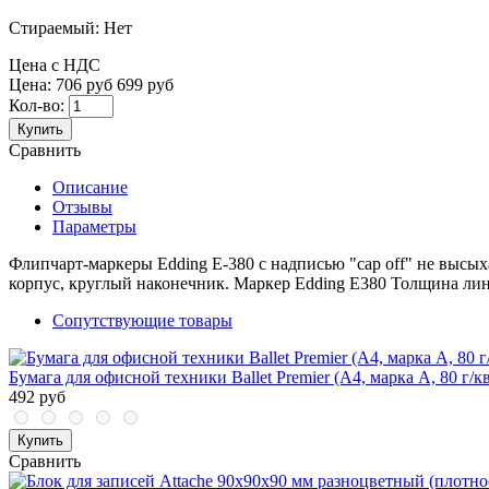
Стираемый:
Нет
Цена с НДС
Цена:
706 руб
699 руб
Кол-во:
Купить
Сравнить
Описание
Отзывы
Параметры
Флипчарт-маркеры Edding Е-380 с надписью "cap off" не высых
корпус, круглый наконечник. Маркер Edding Е380 Толщина лин
Сопутствующие товары
Бумага для офисной техники Ballet Premier (А4, марка A, 80 г/кв
492 руб
Купить
Сравнить