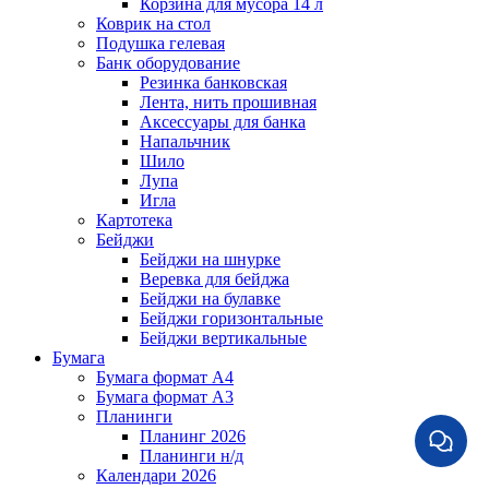
Корзина для мусора 14 л
Коврик на стол
Подушка гелевая
Банк оборудование
Резинка банковская
Лента, нить прошивная
Аксессуары для банка
Напальчник
Шило
Лупа
Игла
Картотека
Бейджи
Бейджи на шнурке
Веревка для бейджа
Бейджи на булавке
Бейджи горизонтальные
Бейджи вертикальные
Бумага
Бумага формат А4
Бумага формат А3
Планинги
Планинг 2026
Планинги н/д
Календари 2026