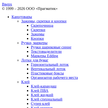
Вверх
© 1999 – 2026 ООО «Прагматик»
Канцтовары
Зажимы, скрепки и кнопки
Скрепочница
Скрепки
Зажимы
Кнопки
Ручки, маркеры
Ручки шариковые синие
Текстовыделители
Маркеры Edding
Лотки для бумаг
Горизонтальный лоток
Вертикальный лоток
Пластиковые боксы
Организатор рабочего места
Клей
Клей-карандаш
Клей ПВА
Клей жидкий
Клей специальный
Супер клей
Клей момент