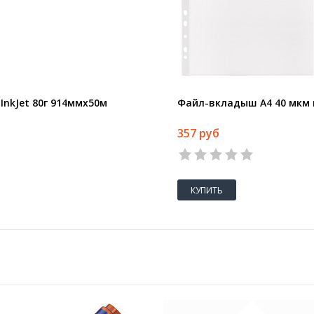
nkJet 80г 914ммх50м
Файл-вкладыш А4 40 мкм 
357 руб
КУПИТЬ