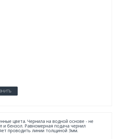
ВНИТЬ
нные цвета. Чернила на водной основе - не
ол и бензол. Равномерная подача чернил
ляет проводить линии толщиной 3мм.