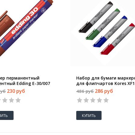
ер перманентный
Набор для бумаги маркер
ентный Edding E-30/007
для флипчартов Kores XF1
чневый (толщина линии
штуки (толщина линии 3 
230 руб
286 руб
руб
486 руб
 мм)
1
2
3
4
5
1
2
3
4
5
ПИТЬ
КУПИТЬ