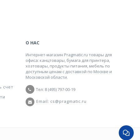
О НАС
Интернет-магазин Pragmatic.ru товары для
офиса: канцтовары, бумага для принтера,
хозтовары, продукты питания, мебель по
доступным ценам с доставкой по Москве и
Московской области.
ь счет
Тел: 8 (495) 797-00-19
ти
Email: cs@pragmatic.ru