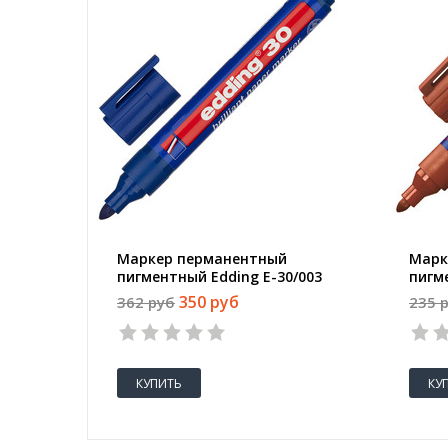
Маркер перманентный
Марк
пигментный Edding E-30/003
пигм
синий (толщина линии 1.5-3
кори
350 руб
362 руб
235 
мм)
1.5-3
1
2
3
4
5
КУПИТЬ
КУ