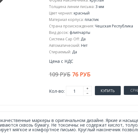
Форма наконечника:
круглая
Толщина линии письма:
3 мм
Цвет чернил:
красный
Материал корпуса:
пластик
Страна происхождения:
Чешская Республика
Вид досок:
флипчарты
Система Cap Off:
Да
Автоматический:
Нет
Стираемый:
Да
Цена с НДС
109 РУБ
76 РУБ
СРА
Кол-во:
КУПИТЬ
качественные маркеры в оригинальном дизайне. Яркие и насыще
иваются сквозь бумагу. Не токсичны: не содержат кислот, толу
ирует мягкое и комфортное письмо. Круглый наконечник позво