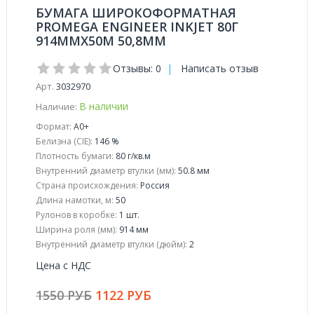
БУМАГА ШИРОКОФОРМАТНАЯ
PROMEGA ENGINEER INKJET 80Г
914ММХ50М 50,8ММ
Отзывы: 0
|
Написать отзыв
Арт.
3032970
В наличии
Наличие:
Формат:
А0+
Белизна (CIE):
146 %
Плотность бумаги:
80 г/кв.м
Внутренний диаметр втулки (мм):
50.8 мм
Страна происхождения:
Россия
Длина намотки, м:
50
Рулонов в коробке:
1 шт.
Ширина роля (мм):
914 мм
Внутренний диаметр втулки (дюйм):
2
Цена с НДС
1550 РУБ
1122 РУБ