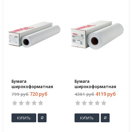
Бумага
Бумага
широкоформатная
широкоформатная
ProMEGA engineer
ProMEGA engineer
720 руб
4119 руб
799 руб
4361 руб
InkJet 70г 610ммх50м
Bright white 80г
50,8мм
620ммх150м 76мм
КУПИТЬ
КУПИТЬ