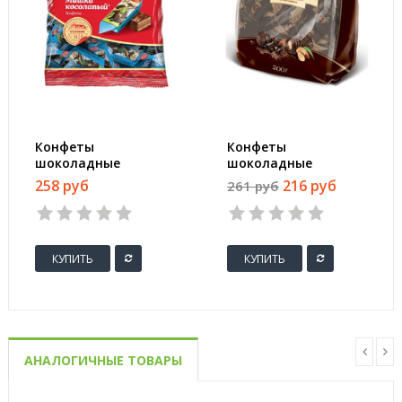
Конфеты
Конфеты
шоколадные
шоколадные
Красный Октябрь
Бабаевские
258 руб
216 руб
261 руб
Мишка косолапый
Трюфельный крем с
200 г
цельным миндалем
200 г
КУПИТЬ
КУПИТЬ
АНАЛОГИЧНЫЕ ТОВАРЫ