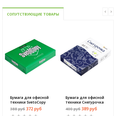
СОПУТСТВУЮЩИЕ ТОВАРЫ
Бумага для офисной
Бумага для офисной
техники SvetoCopy
техники Снегурочка
(A4, марка C, 80 г/
(А4, марка C, 80 г/
372 руб
389 руб
388 руб
400 руб
кв.м, 500 листов)
кв.м, 500 листов)