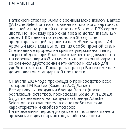
ПАРАМЕТРЫ
Папка-регистратор 70мм с арочным механизмом Bantex
((Attache Selection) изготовлена из плотного картона, с
внешней и внутренней сотороны обтянута ПВХ серого
цвета. По нижнему краю окантована дополнительным
слоем ПВХ-пленки по технологии Strong Line,
предотвращающей царапины на мебели. Формат А4.
Арочный механизм выполнен из особо прочной стали.
Специальные прорези на крышке удерживают папку
закрытой даже при большом количестве документов.
На корешке шириной 70 мм есть пластиковый карман
со сменной двусторонней этикеткой и кольцо для
удобства захвата. Папка-регистратор Bantex вмещает
до 450 листов стандартной плотности.
С начала 2024 года прекращено производство всех
товаров ТМ Bantex (Хамелин А/С, Дания).
Все артикулы продукции бренда Bantex (после
реализации остатков, произведенных до 31.12.2023)
будут переведены на продукцию бренда Attache
Selection, с сохранением всех потребительских
характеристик и свойств товаров.
На переходный период допускается поставка данной
продукции в двух вариантах дизайна упаковки.