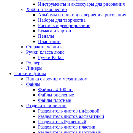
Инструменты и аксессуары для рисования
Хобби и творчество
Альбомы и папки для черчения, рисования
Наборы для творчества
Роспись и декорирование
Бумага и картон
Пеналы
Пластилин
Стержни, чернила
Ручки класса люкс
Ручки Parker
Роллеры
Линеры
Папки и файлы
Папка с арочным механизмом
Файлы
Файлы а4 100 шт
Файлы рифленые
Файлы плотные
Разделители листов
Разделитель листов цифровой
Разделитель листов алфавитный
Разделитель буквенный
Разделитель листов пластик
Разделитель листов картонный