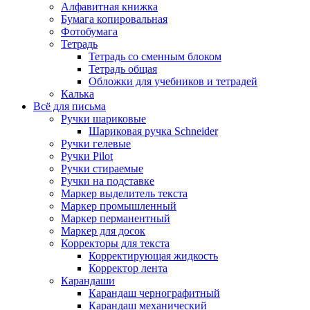
Алфавитная книжка
Бумага копировальная
Фотобумага
Тетрадь
Тетрадь со сменным блоком
Тетрадь общая
Обложки для учебников и тетрадей
Калька
Всё для письма
Ручки шариковые
Шариковая ручка Schneider
Ручки гелевые
Ручки Pilot
Ручки стираемые
Ручки на подставке
Маркер выделитель текста
Маркер промышленный
Маркер перманентный
Маркер для досок
Корректоры для текста
Корректирующая жидкость
Корректор лента
Карандаши
Карандаш чернографитный
Карандаш механический