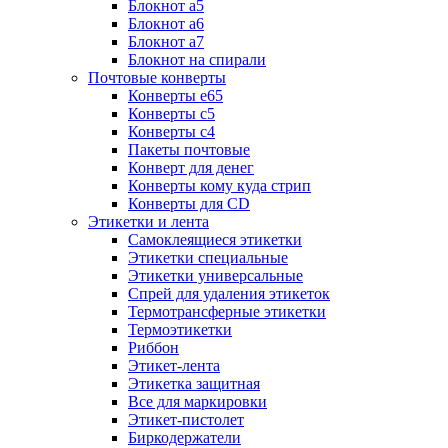
Блокнот а5
Блокнот а6
Блокнот а7
Блокнот на спирали
Почтовые конверты
Конверты е65
Конверты с5
Конверты с4
Пакеты почтовые
Конверт для денег
Конверты кому куда стрип
Конверты для CD
Этикетки и лента
Самоклеящиеся этикетки
Этикетки специальные
Этикетки универсальные
Спрей для удаления этикеток
Термотрансферные этикетки
Термоэтикетки
Риббон
Этикет-лента
Этикетка защитная
Все для маркировки
Этикет-пистолет
Биркодержатели