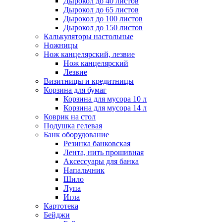
Дырокол до 40 листов
Дырокол до 65 листов
Дырокол до 100 листов
Дырокол до 150 листов
Калькуляторы настольные
Ножницы
Нож канцелярский, лезвие
Нож канцелярский
Лезвие
Визитницы и кредитницы
Корзина для бумаг
Корзина для мусора 10 л
Корзина для мусора 14 л
Коврик на стол
Подушка гелевая
Банк оборудование
Резинка банковская
Лента, нить прошивная
Аксессуары для банка
Напальчник
Шило
Лупа
Игла
Картотека
Бейджи