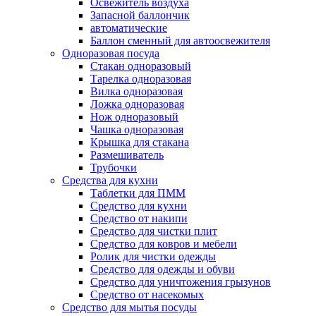
Освежитель воздуха
Запасной баллончик
автоматические
Баллон сменный для автоосвежителя
Одноразовая посуда
Стакан одноразовый
Тарелка одноразовая
Вилка одноразовая
Ложка одноразовая
Нож одноразовый
Чашка одноразовая
Крышка для стакана
Размешиватель
Трубочки
Средства для кухни
Таблетки для ПММ
Средство для кухни
Средство от накипи
Средство для чистки плит
Средство для ковров и мебели
Ролик для чистки одежды
Средство для одежды и обуви
Средство для уничтожения грызунов
Средство от насекомых
Средство для мытья посуды