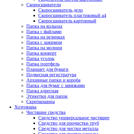
Скоросшиватели
Скоросшиватель дело
Скоросшиватель пластиковый а4
Скоросшиватель картонный
Папка на кольцах
Папка с файлами
Папка на резинках
Папка с зажимом
Папка на молнии
Папка конверт
Папка уголок
Папка портфель
Планшет для бумаги
Подвесная регистратура
Архивные папки и короба
Папка для бумаг с завязками
Папка адресная
Этикетки для папок
Скрепкошина
Хозтовары
Чистящие средства
Средство универсальное чистящее
Средство для прочистки труб
Средство для чистки металла
Средство для чистки одежды