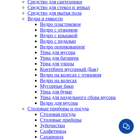
Средство для сантехники
Средство для стекол и зеркал
Средство для мытья пола
Ведра и емкости
Ведро пластиковое
Ведро с отжимом
Ведро с крышкой
Ведро с педалью
Ведро оцинкованное
Урна для мусора
Урна для батареек
Урна для улицы
Контейнер мусорный (Бак)
Ведро на колесах с отжимом
Ведро на колесах
Мусорные баки
Урна для бумаг
Урна для раздельного сбора мусора
Ведро для мусора
Столовые приборы и посуда
Столовая посуда
Столовые приборы
Зубочистки
Салфетница
Сахарница