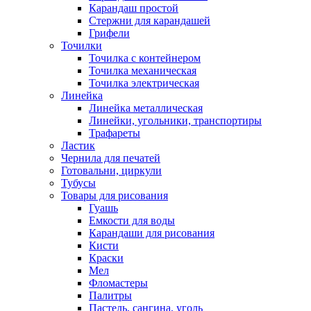
Карандаш простой
Стержни для карандашей
Грифели
Точилки
Точилка с контейнером
Точилка механическая
Точилка электрическая
Линейка
Линейка металлическая
Линейки, угольники, транспортиры
Трафареты
Ластик
Чернила для печатей
Готовальни, циркули
Тубусы
Товары для рисования
Гуашь
Емкости для воды
Карандаши для рисования
Кисти
Краски
Мел
Фломастеры
Палитры
Пастель, сангина, уголь