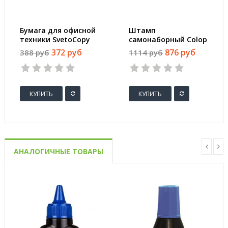
Бумага для офисной
Штамп
техники SvetoCopy
самонаборный Colop
(A4, марка C, 80 г/
Printer 20-3-Set
372 руб
876 руб
388 руб
1114 руб
кв.м, 500 листов)
пластиковый с
персонализацией 3
строки
КУПИТЬ
КУПИТЬ
АНАЛОГИЧНЫЕ ТОВАРЫ