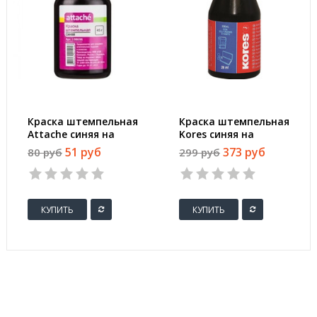
Краска штемпельная
Краска штемпельная
Attache синяя на
Kores синяя на
водной основе 45 г
водно-масляной
51 руб
373 руб
80 руб
299 руб
основе 28 г
КУПИТЬ
КУПИТЬ