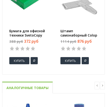
Бумага для офисной
Штамп
техники SvetoCopy
самонаборный Colop
(A4, марка C, 80 г/
Printer 20-3-Set
372 руб
876 руб
388 руб
1114 руб
кв.м, 500 листов)
пластиковый с
персонализацией 3
строки
КУПИТЬ
КУПИТЬ
АНАЛОГИЧНЫЕ ТОВАРЫ