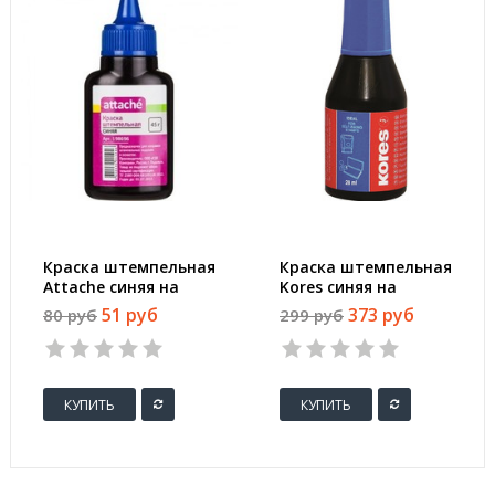
Краска штемпельная
Краска штемпельная
Attache синяя на
Kores синяя на
водной основе 45 г
водно-масляной
51 руб
373 руб
80 руб
299 руб
основе 28 г
КУПИТЬ
КУПИТЬ