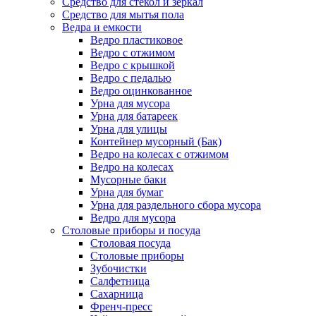
Средство для стекол и зеркал
Средство для мытья пола
Ведра и емкости
Ведро пластиковое
Ведро с отжимом
Ведро с крышкой
Ведро с педалью
Ведро оцинкованное
Урна для мусора
Урна для батареек
Урна для улицы
Контейнер мусорный (Бак)
Ведро на колесах с отжимом
Ведро на колесах
Мусорные баки
Урна для бумаг
Урна для раздельного сбора мусора
Ведро для мусора
Столовые приборы и посуда
Столовая посуда
Столовые приборы
Зубочистки
Салфетница
Сахарница
Френч-пресс