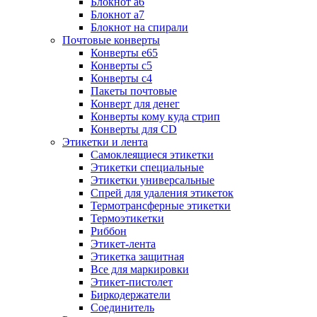
Блокнот а6
Блокнот а7
Блокнот на спирали
Почтовые конверты
Конверты е65
Конверты с5
Конверты с4
Пакеты почтовые
Конверт для денег
Конверты кому куда стрип
Конверты для CD
Этикетки и лента
Самоклеящиеся этикетки
Этикетки специальные
Этикетки универсальные
Спрей для удаления этикеток
Термотрансферные этикетки
Термоэтикетки
Риббон
Этикет-лента
Этикетка защитная
Все для маркировки
Этикет-пистолет
Биркодержатели
Соединитель