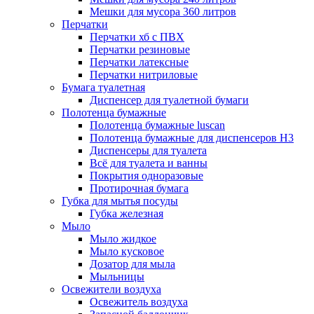
Мешки для мусора 360 литров
Перчатки
Перчатки хб с ПВХ
Перчатки резиновые
Перчатки латексные
Перчатки нитриловые
Бумага туалетная
Диспенсер для туалетной бумаги
Полотенца бумажные
Полотенца бумажные luscan
Полотенца бумажные для диспенсеров H3
Диспенсеры для туалета
Всё для туалета и ванны
Покрытия одноразовые
Протирочная бумага
Губка для мытья посуды
Губка железная
Мыло
Мыло жидкое
Мыло кусковое
Дозатор для мыла
Мыльницы
Освежители воздуха
Освежитель воздуха