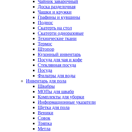
Чайник заварочный
Доска разделочная
Чашки и кружки
Графины и кувшины
Поднос
Скатерть на стол
Скатерти одноразовые
Технические ткани
Термос
Штопор
Кухонный инвентарь
Посуда для чая и кофе
Стеклянная посуда
Посуда
Фильтры для воды
Инвентарь для пола
Швабры
МОПы для швабр
Комплекты для уборки
Информационные указатели
Щетка для пола
Веники
Совок
Тряпка
Метла