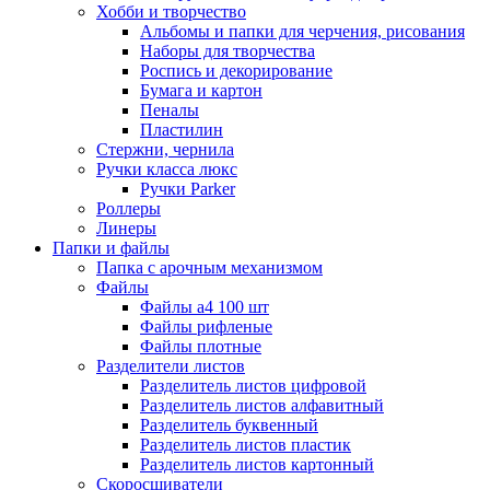
Хобби и творчество
Альбомы и папки для черчения, рисования
Наборы для творчества
Роспись и декорирование
Бумага и картон
Пеналы
Пластилин
Стержни, чернила
Ручки класса люкс
Ручки Parker
Роллеры
Линеры
Папки и файлы
Папка с арочным механизмом
Файлы
Файлы а4 100 шт
Файлы рифленые
Файлы плотные
Разделители листов
Разделитель листов цифровой
Разделитель листов алфавитный
Разделитель буквенный
Разделитель листов пластик
Разделитель листов картонный
Скоросшиватели