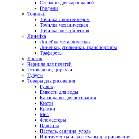
Стержни для карандашей
Грифели
Точилки
Точилка с контейнером
Точилка механическая
Точилка электрическая
Линейка
Линейка металлическая
Линейки, угольники, транспортиры
Трафареты
Ластик
Чернила для печатей
Готовальни, циркули
Тубусы
Товары для рисования
Гуашь
Емкости для воды
Карандаши для рисования
Кисти
Краски
Мел
Фломастеры
Палитры
Пастель, сангина, уголь
Инструменты и аксессуары для рисования