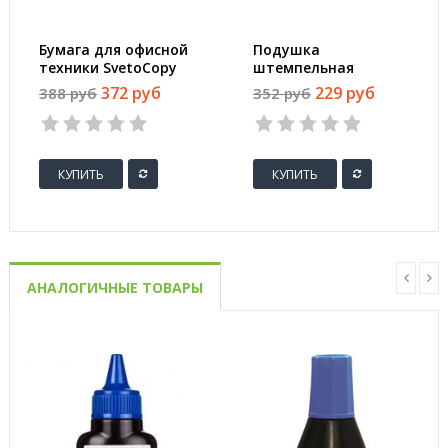
Бумага для офисной
Подушка
техники SvetoCopy
штемпельная
(A4, марка C, 80 г/
настольная Colop
372 руб
229 руб
388 руб
352 руб
кв.м, 500 листов)
Micro 2 синяя 110x70
мм
КУПИТЬ
КУПИТЬ
АНАЛОГИЧНЫЕ ТОВАРЫ