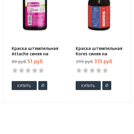
Краска штемпельная
Краска штемпельная
Attache синяя на
Kores синяя на
водной основе 45 г
водно-масляной
51 руб
373 руб
80 руб
299 руб
основе 28 г
КУПИТЬ
КУПИТЬ