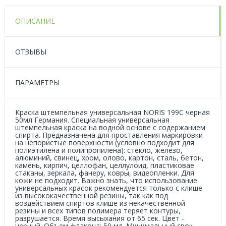
ОПИСАНИЕ
ОТЗЫВЫ
ПАРАМЕТРЫ
Краска штемпельная универсальная NORIS 199C черная
50мл Германия. Специальная универсальная
штемпельная краска на водной основе с содержанием
спирта. Предназначена для проставления маркировки
на непористые поверхности (условно подходит для
полиэтилена и полипропилена): стекло, железо,
алюминий, свинец, хром, олово, картон, сталь, бетон,
камень, кирпич, целлофан, целлулоид, пластиковае
стаканы, зеркала, фанеру, ковры, видеопленки. Для
кожи не подходит. Важно знать, что использование
универсальных красок рекомендуется только с клише
из высококачественной резины, так как под
воздействием спиртов клише из некачественной
резины и всех типов полимера теряет контуры,
разрушается. Время высыхания от 65 сек. Цвет -
черный. Объем флакона: 50 мл. Минимальный срок