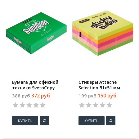
Бумага для офисной
Стикеры Attache
техники SvetoCopy
Selection 51х51 мм
(A4, марка C, 80 г/
неоновые 5 цветов
372 руб
150 руб
388 руб
199 руб
кв.м, 500 листов)
(1 блок, 250 листов)
КУПИТЬ
КУПИТЬ