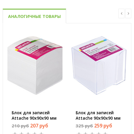
АНАЛОГИЧНЫЕ ТОВАРЫ
Блок для записей
Блок для записей
Attache 90x90x90 мм
Attache 90x90x90 мм
белый (плотность
белый в боксе
207 руб
259 руб
210 руб
325 руб
80-100 г/кв.м)
(плотность 80 г/кв.м,