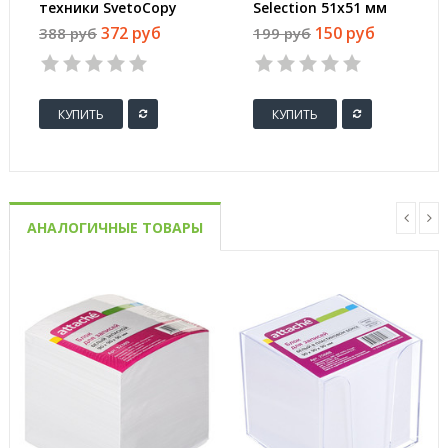
техники SvetoCopy
Selection 51х51 мм
(A4, марка C, 80 г/
неоновые 5 цветов
372 руб
150 руб
388 руб
199 руб
кв.м, 500 листов)
(1 блок, 250 листов)
КУПИТЬ
КУПИТЬ
АНАЛОГИЧНЫЕ ТОВАРЫ