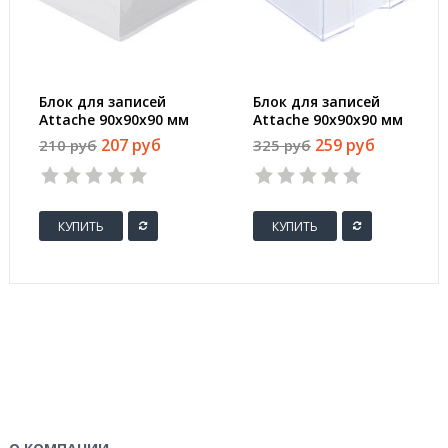
Блок для записей
Блок для записей
Attache 90x90x90 мм
Attache 90x90x90 мм
белый (плотность
белый в боксе
207 руб
259 руб
210 руб
325 руб
80-100 г/кв.м)
(плотность 80 г/кв.м,
белизна 90
процентов)
КУПИТЬ
КУПИТЬ