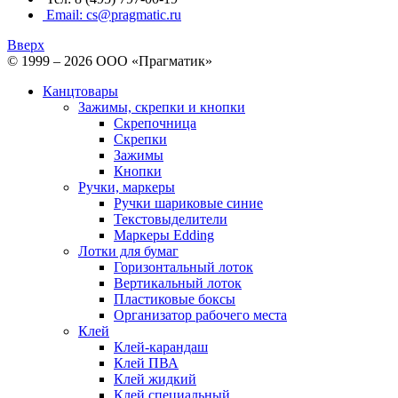
Email: cs@pragmatic.ru
Вверх
© 1999 – 2026 ООО «Прагматик»
Канцтовары
Зажимы, скрепки и кнопки
Скрепочница
Скрепки
Зажимы
Кнопки
Ручки, маркеры
Ручки шариковые синие
Текстовыделители
Маркеры Edding
Лотки для бумаг
Горизонтальный лоток
Вертикальный лоток
Пластиковые боксы
Организатор рабочего места
Клей
Клей-карандаш
Клей ПВА
Клей жидкий
Клей специальный