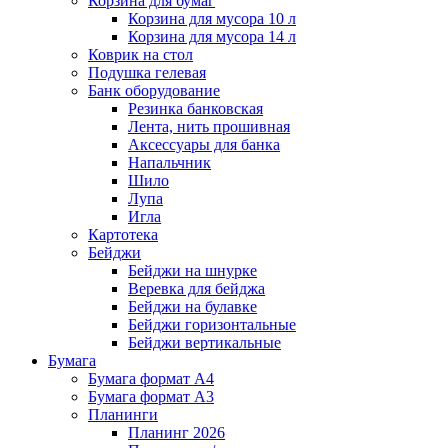
Корзина для бумаг
Корзина для мусора 10 л
Корзина для мусора 14 л
Коврик на стол
Подушка гелевая
Банк оборудование
Резинка банковская
Лента, нить прошивная
Аксессуары для банка
Напальчник
Шило
Лупа
Игла
Картотека
Бейджи
Бейджи на шнурке
Веревка для бейджа
Бейджи на булавке
Бейджи горизонтальные
Бейджи вертикальные
Бумага
Бумага формат А4
Бумага формат А3
Планинги
Планинг 2026