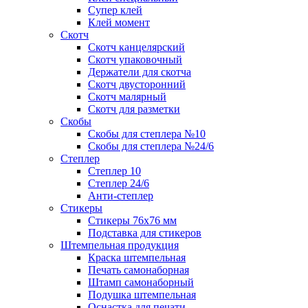
Супер клей
Клей момент
Скотч
Скотч канцелярский
Скотч упаковочный
Держатели для скотча
Скотч двусторонний
Скотч малярный
Скотч для разметки
Скобы
Скобы для степлера №10
Скобы для степлера №24/6
Степлер
Степлер 10
Степлер 24/6
Анти-степлер
Стикеры
Стикеры 76x76 мм
Подставка для стикеров
Штемпельная продукция
Краска штемпельная
Печать самонаборная
Штамп самонаборный
Подушка штемпельная
Оснастка для печати