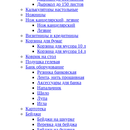
Дырокол до 150 листов
Калькуляторы настольные
Ножницы
Нож канцелярский, лезвие
Нож канцелярский
Лезвие
Визитницы и кредитницы
Корзина для бумаг
Корзина для мусора 10 л
Корзина для мусора 14 л
Коврик на стол
Подушка гелевая
Банк оборудование
Резинка банковская
Лента, нить прошивная
Аксессуары для банка
Напальчник
Шило
Лупа
Игла
Картотека
Бейджи
Бейджи на шнурке
Веревка для бейджа
Бейджи на булавке