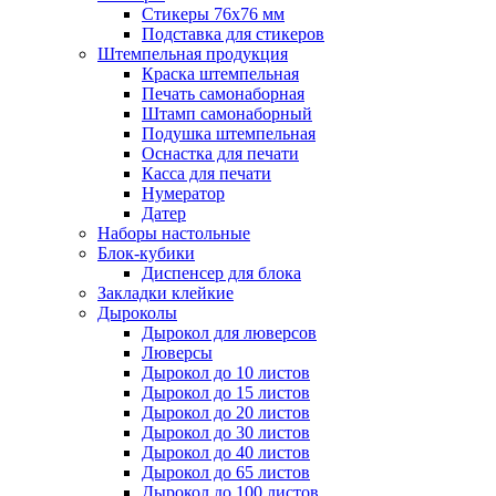
Стикеры 76x76 мм
Подставка для стикеров
Штемпельная продукция
Краска штемпельная
Печать самонаборная
Штамп самонаборный
Подушка штемпельная
Оснастка для печати
Касса для печати
Нумератор
Датер
Наборы настольные
Блок-кубики
Диспенсер для блока
Закладки клейкие
Дыроколы
Дырокол для люверсов
Люверсы
Дырокол до 10 листов
Дырокол до 15 листов
Дырокол до 20 листов
Дырокол до 30 листов
Дырокол до 40 листов
Дырокол до 65 листов
Дырокол до 100 листов