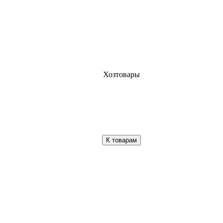
Хозтовары
К товарам