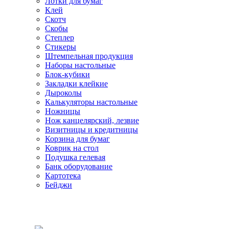
Лотки для бумаг
Клей
Скотч
Скобы
Степлер
Стикеры
Штемпельная продукция
Наборы настольные
Блок-кубики
Закладки клейкие
Дыроколы
Калькуляторы настольные
Ножницы
Нож канцелярский, лезвие
Визитницы и кредитницы
Корзина для бумаг
Коврик на стол
Подушка гелевая
Банк оборудование
Картотека
Бейджи