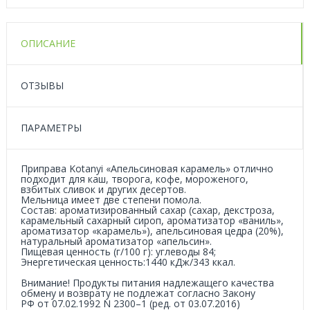
ОПИСАНИЕ
ОТЗЫВЫ
ПАРАМЕТРЫ
Приправа Kotanyi «Апельсиновая карамель» отлично
подходит для каш, творога, кофе, мороженого,
взбитых сливок и других десертов.
Мельница имеет две степени помола.
Состав: ароматизированный сахар (сахар, декстроза,
карамельный сахарный сироп, ароматизатор «ваниль»,
ароматизатор «карамель»), апельсиновая цедра (20%),
натуральный ароматизатор «апельсин».
Пищевая ценность (г/100 г): углеводы 84;
Энергетическая ценность:1440 кДж/343 ккал.
Внимание! Продукты питания надлежащего качества
обмену и возврату не подлежат согласно Закону
РФ от
07.02.1992
N 2300–1 (ред. от
03.07.2016
)