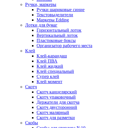
Ручки, маркеры
Ручки шариковые синие
Текстовыделители
Маркеры Edding
Лотки для бумаг
Горизонтальный лоток
Вертикальный лоток
Пластиковые боксы
Организатор рабочего места
Клей
Клей-карандаш
Клей ПВА
Клей жидкий
Клей специальный
Супер клей
Клей момент
Скотч
Скотч канцелярский
Скотч упаковочный
Держатели для скотча
Скотч двусторонний
Скотч малярный
Скотч для разметки
Скобы
Скобы для степлера №10