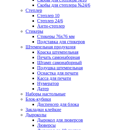
Скобы для степлера №24/6
Степлер
Степлер 10
Степлер 24/6
Анти-степлер
Стикеры
Стикеры 76x76 мм
Подставка для стикеров
Штемпельная продукция
Краска штемпельная
Печать самонаборная
Штамп самонаборный
Подушка штемпельная
Оснастка для печати
Касса для печати
Нумератор
Датер
Наборы настольные
Блок-кубики
Диспенсер для блока
Закладки клейкие
Дыроколы
Дырокол для люверсов
Люверсы