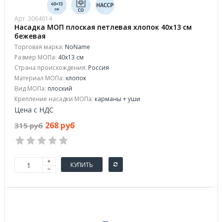
Арт. 3064614
Насадка МОП плоская петлевая хлопок 40x13 см
бежевая
Торговая марка:
NoName
Размер МОПа:
40x13 см
Страна происхождения:
Россия
Материал МОПа:
хлопок
Вид МОПа:
плоский
Крепление насадки МОПа:
карманы + уши
Цена с НДС
268 руб
315 руб
КУПИТЬ