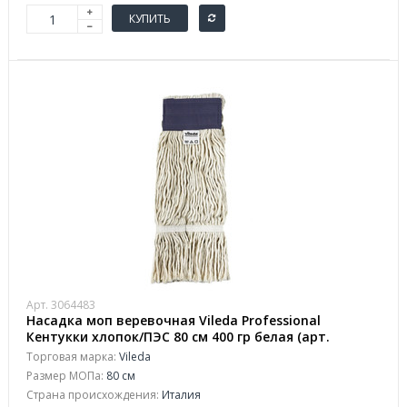
КУПИТЬ
Арт. 3064483
Насадка моп веревочная Vileda Professional
Кентукки хлопок/ПЭС 80 см 400 гр белая (арт.
производителя 118084)
Торговая марка:
Vileda
Размер МОПа:
80 см
Страна происхождения:
Италия