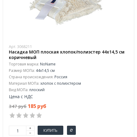
Арт. 3068211
Насадка МОП плоская хлопок/полиэстер 44x14,5 см
коричневый
Торговая марка:
NoName
Размер МОПа:
44x14,5 см
Страна происхождения:
Россия
Материал МОПа:
хлопок с полиэстером
Вид МОПа:
плоский
Цена с НДС
185 руб
347 руб
КУПИТЬ