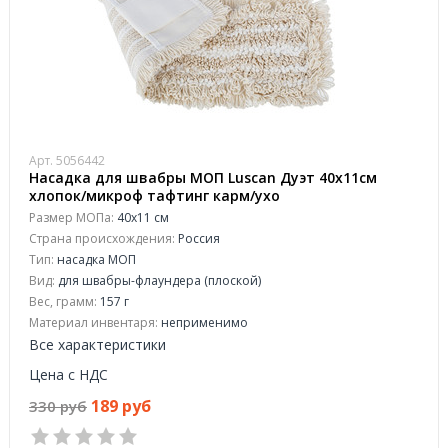
Арт. 5056442
Насадка для швабры МОП Luscan Дуэт 40x11см
хлопок/микроф тафтинг карм/ухо
Размер МОПа:
40x11 см
Страна происхождения:
Россия
Тип:
насадка МОП
Вид:
для швабры-флаундера (плоской)
Вес, грамм:
157 г
Материал инвентаря:
неприменимо
Все характеристики
Цена с НДС
189 руб
330 руб