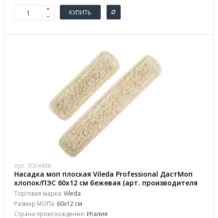
КУПИТЬ
Арт. 3064488
Насадка моп плоская Vileda Professional ДастМоп
хлопок/ПЭС 60x12 см бежевая (арт. производителя
118102)
Торговая марка:
Vileda
Размер МОПа:
60x12 см
Страна происхождения:
Италия