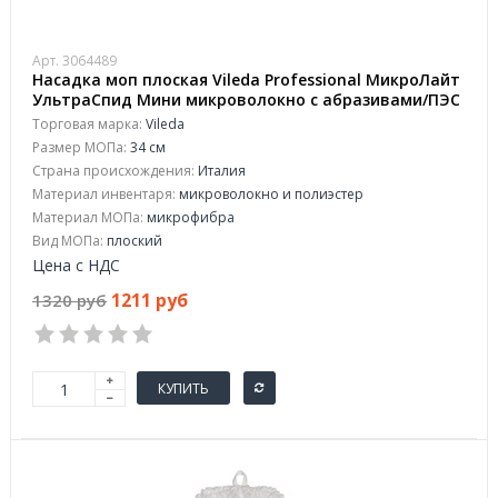
Арт. 3064489
Насадка моп плоская Vileda Professional МикроЛайт
УльтраСпид Мини микроволокно с абразивами/ПЭС
34х14 см белая (арт. производителя 517278)
Торговая марка:
Vileda
Размер МОПа:
34 см
Страна происхождения:
Италия
Материал инвентаря:
микроволокно и полиэстер
Материал МОПа:
микрофибра
Вид МОПа:
плоский
Цена с НДС
1211 руб
1320 руб
КУПИТЬ