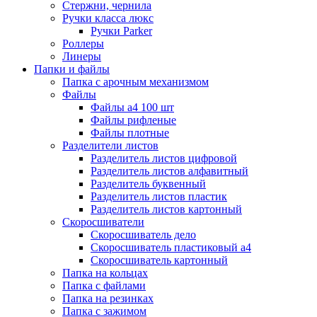
Стержни, чернила
Ручки класса люкс
Ручки Parker
Роллеры
Линеры
Папки и файлы
Папка с арочным механизмом
Файлы
Файлы а4 100 шт
Файлы рифленые
Файлы плотные
Разделители листов
Разделитель листов цифровой
Разделитель листов алфавитный
Разделитель буквенный
Разделитель листов пластик
Разделитель листов картонный
Скоросшиватели
Скоросшиватель дело
Скоросшиватель пластиковый а4
Скоросшиватель картонный
Папка на кольцах
Папка с файлами
Папка на резинках
Папка с зажимом