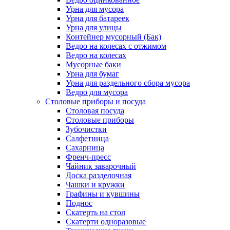
Урна для мусора
Урна для батареек
Урна для улицы
Контейнер мусорный (Бак)
Ведро на колесах с отжимом
Ведро на колесах
Мусорные баки
Урна для бумаг
Урна для раздельного сбора мусора
Ведро для мусора
Столовые приборы и посуда
Столовая посуда
Столовые приборы
Зубочистки
Салфетница
Сахарница
Френч-пресс
Чайник заварочный
Доска разделочная
Чашки и кружки
Графины и кувшины
Поднос
Скатерть на стол
Скатерти одноразовые