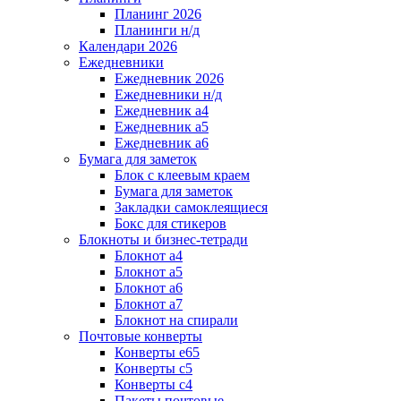
Планинг 2026
Планинги н/д
Календари 2026
Ежедневники
Ежедневник 2026
Ежедневники н/д
Ежедневник а4
Ежедневник а5
Ежедневник а6
Бумага для заметок
Блок с клеевым краем
Бумага для заметок
Закладки самоклеящиеся
Бокс для стикеров
Блокноты и бизнес-тетради
Блокнот а4
Блокнот а5
Блокнот а6
Блокнот а7
Блокнот на спирали
Почтовые конверты
Конверты е65
Конверты с5
Конверты с4
Пакеты почтовые