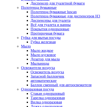
Диспенсер для туалетной бумаги
Полотенца бумажные
Полотенца бумажные luscan
Полотенца бумажные для диспенсеров H3
Диспенсеры для туалета
Всё для туалета и ванны
Покрытия одноразовые
Протирочная бумага
Губка для мытья посуды
Губка железная
Мыло
Мыло жидкое
Мыло кусковое
Дозатор для мыла
Мыльницы
Освежители воздуха
Освежитель воздуха
Запасной баллончик
автоматические
Баллон сменный для автоосвежителя
Одноразовая посуда
Стакан одноразовый
Тарелка одноразовая
Вилка одноразовая
Ложка одноразовая