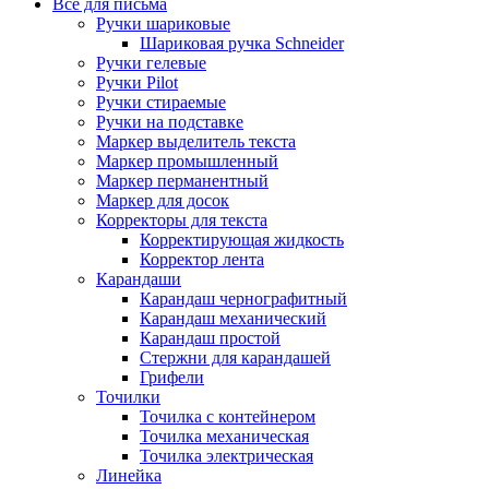
Всё для письма
Ручки шариковые
Шариковая ручка Schneider
Ручки гелевые
Ручки Pilot
Ручки стираемые
Ручки на подставке
Маркер выделитель текста
Маркер промышленный
Маркер перманентный
Маркер для досок
Корректоры для текста
Корректирующая жидкость
Корректор лента
Карандаши
Карандаш чернографитный
Карандаш механический
Карандаш простой
Стержни для карандашей
Грифели
Точилки
Точилка с контейнером
Точилка механическая
Точилка электрическая
Линейка