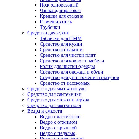
Нож одноразовый
Чашка одноразовая
Крышка для стакана
Размешиватель
Трубочки
Средства для кухни
Таблетки для ПММ
Средство для кухни
Средство от накипи
Средство для чистки плит
Средство для ковров и мебели
Ролик для чистки одежды
Средство для одежды и обуви
Средство для уничтожения грызунов
Средство от насекомых
Средство для мытья посуды
Средство для сантехники
Средство для стекол и зеркал
Средство для мытья пола
Ведра и емкости
Ведро пластиковое
Ведро с отжимом
Ведро с крышкой
Ведро с педалью
Ведро оцинкованное