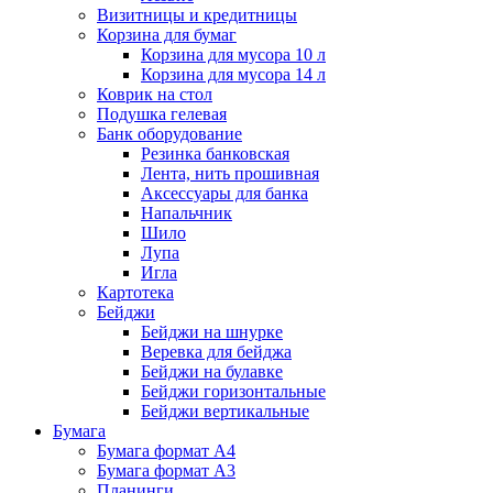
Визитницы и кредитницы
Корзина для бумаг
Корзина для мусора 10 л
Корзина для мусора 14 л
Коврик на стол
Подушка гелевая
Банк оборудование
Резинка банковская
Лента, нить прошивная
Аксессуары для банка
Напальчник
Шило
Лупа
Игла
Картотека
Бейджи
Бейджи на шнурке
Веревка для бейджа
Бейджи на булавке
Бейджи горизонтальные
Бейджи вертикальные
Бумага
Бумага формат А4
Бумага формат А3
Планинги