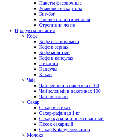
Пакеты фасовочные
Упаковка из картона
Биг-бэг
Пленка полиэтиленовая
Стреппинг лента
Продукты питания
Кофе
Кофе растворимый
Кофе в зернах
Кофе молотый
Кофе в капсулах
Цикорий
Капсулы
Какао
Чай
Чай черный в пакетиках 100
Чай зеленый в пакетиках 100
Чай листовой
Сахар
Сахар в стиках
Сахар-рафинад 1 кг
Сахар кусковой прессованный
Песок сахарный
Сахар Kotanyi мельница
Молоко