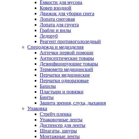
Ёмкости для мусора
Ковер входной
Движок для уборки снега
Лопата снеговая
Лопата для грунта
Грабли и вилы
Ледоруб
Реагент противогололедный
Спецодежда и медизделия
Аптечки первой помощи
Антисептические товары
Дезинфицирующие товары
Термометр медицинский
Перчатки медицинские
Перчатки одноразовые
Бахилы
Пластыри и повязки
Бинты
Защита зрения, слуха, дыхания
Упаковка
Стрейч пленка
Упаковочные ленты
Диспенсер для ленты
Шпагаты, шнуры
Монтажные ленты