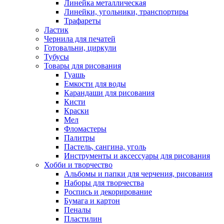
Линейка металлическая
Линейки, угольники, транспортиры
Трафареты
Ластик
Чернила для печатей
Готовальни, циркули
Тубусы
Товары для рисования
Гуашь
Емкости для воды
Карандаши для рисования
Кисти
Краски
Мел
Фломастеры
Палитры
Пастель, сангина, уголь
Инструменты и аксессуары для рисования
Хобби и творчество
Альбомы и папки для черчения, рисования
Наборы для творчества
Роспись и декорирование
Бумага и картон
Пеналы
Пластилин