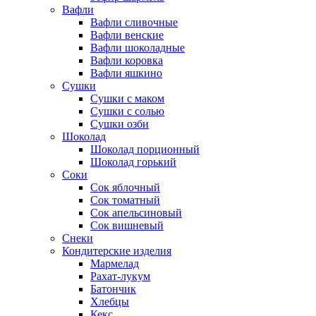
Вафли
Вафли сливочные
Вафли венские
Вафли шоколадные
Вафли коровка
Вафли яшкино
Сушки
Сушки с маком
Сушки с солью
Сушки озби
Шоколад
Шоколад порционный
Шоколад горький
Соки
Сок яблочный
Сок томатный
Сок апельсиновый
Сок вишневый
Снеки
Кондитерские изделия
Мармелад
Рахат-лукум
Батончик
Хлебцы
Кекс