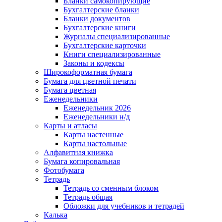
Бланки самокопирующие
Бухгалтерские бланки
Бланки документов
Бухгалтерские книги
Журналы специализированные
Бухгалтерские карточки
Книги специализированные
Законы и кодексы
Широкоформатная бумага
Бумага для цветной печати
Бумага цветная
Еженедельники
Еженедельник 2026
Еженедельники н/д
Карты и атласы
Карты настенные
Карты настольные
Алфавитная книжка
Бумага копировальная
Фотобумага
Тетрадь
Тетрадь со сменным блоком
Тетрадь общая
Обложки для учебников и тетрадей
Калька