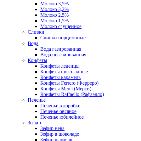
Молоко 3,5%
Молоко 3,2%
Молоко 2,5%
Молоко 1,5%
Молоко сгущенное
Сливки
Сливки порционные
Вода
Вода газированная
Вода негазированная
Конфеты
Конфеты леденцы
Конфеты шоколадные
Конфеты карамель
Конфеты Ferrero (Ферреро)
Конфеты Merci (Мерси)
Конфеты Raffaello (Рафаэлло)
Печенье
Печенье в коробке
Печенье овсяное
Печенье юбилейное
Зефир
Зефир нева
Зефир в шоколаде
Зефир шармэль