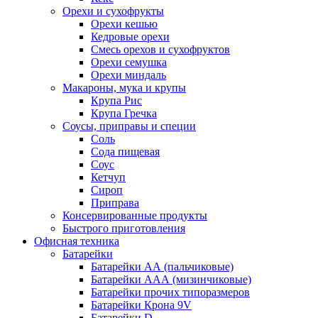
Орехи и сухофрукты
Орехи кешью
Кедровые орехи
Смесь орехов и сухофруктов
Орехи семушка
Орехи миндаль
Макароны, мука и крупы
Крупа Рис
Крупа Гречка
Соусы, приправы и специи
Соль
Сода пищевая
Соус
Кетчуп
Сироп
Приправа
Консервированные продукты
Быстрого приготовления
Офисная техника
Батарейки
Батарейки АА (пальчиковые)
Батарейки ААА (мизинчиковые)
Батарейки прочих типоразмеров
Батарейки Крона 9V
Батарейки D