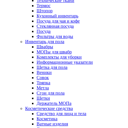
Технические ткани
Термос
Штопор
Кухонный инвентарь
Посуда для чая и кофе
Стеклянная посуда
Посуда
Фильтры для воды
Инвентарь для пола
Швабры
МОПы для швабр
Комплекты для уборки
Информационные указатели
Щетка для пола
Веники
Совок
Тряпка
Метла
Сгон для пола
Щетки
Держатель МОПа
Косметические средства
Средство для лица и тела
Косметика
Ватные изделия