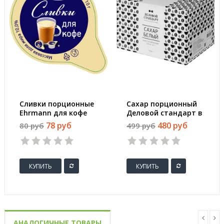
Сливки порционные
Сахар порционный
Ehrmann для кофе
Деловой стандарт в
ультрапастеризованные
стиках по 5 г (500
78 руб
480 руб
80 руб
499 руб
10% 10гx10шт/уп
штук в упаковке)
КУПИТЬ
КУПИТЬ
АНАЛОГИЧНЫЕ ТОВАРЫ