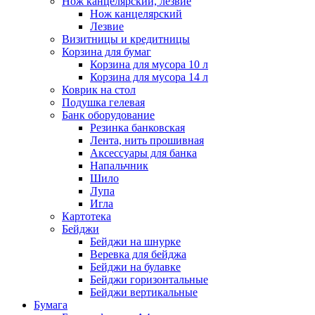
Нож канцелярский, лезвие
Нож канцелярский
Лезвие
Визитницы и кредитницы
Корзина для бумаг
Корзина для мусора 10 л
Корзина для мусора 14 л
Коврик на стол
Подушка гелевая
Банк оборудование
Резинка банковская
Лента, нить прошивная
Аксессуары для банка
Напальчник
Шило
Лупа
Игла
Картотека
Бейджи
Бейджи на шнурке
Веревка для бейджа
Бейджи на булавке
Бейджи горизонтальные
Бейджи вертикальные
Бумага