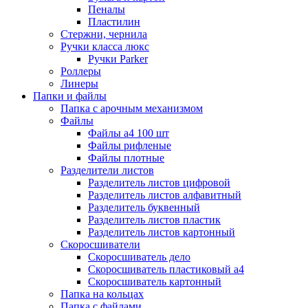
Пеналы
Пластилин
Стержни, чернила
Ручки класса люкс
Ручки Parker
Роллеры
Линеры
Папки и файлы
Папка с арочным механизмом
Файлы
Файлы а4 100 шт
Файлы рифленые
Файлы плотные
Разделители листов
Разделитель листов цифровой
Разделитель листов алфавитный
Разделитель буквенный
Разделитель листов пластик
Разделитель листов картонный
Скоросшиватели
Скоросшиватель дело
Скоросшиватель пластиковый а4
Скоросшиватель картонный
Папка на кольцах
Папка с файлами