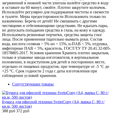
загрязнений в нижней части унитаза налейте средство в воду
и оставьте на 60 минут, смойте. Плотно закрутите колпачок.
Используйте регулярно для поддержания чистоты и свежести
в туалете. Меры предосторожности Использовать только по
назначению. Беречь от детей! Не смешивать с другими
чистящими и отбеливающими средствами. Не вдыхать пары,
не допускать попадания средства в глаза, на кожу и одежду.
Использовать резиновые перчатки, средства защиты глаз/
лица. После применения тщательно вымыть руки. Состав
вода, кислота соляная > 5% но < 15%, н-ПАВ < 5%, отдушка,
амфотерные ПАВ < 5%, краситель. ГОСТ/ТУ ТУ 20.41.32-005-
18578805-2017. Условия хранения Хранить плотно закрытым,
только в упаковке завода-изготовителя, в вертикальном
положении, в недоступном для детей и посторонних месте,
отдельно от пищевых продуктов, при температуре от -5 °C до
+25 °C. Срок годности 2 года с даты изготовления при
соблюдении условий хранения.
Сопутствующие товары
Бумага для офисной техники SvetoCopy (A4, марка C, 80 г/
кв.м, 500 листов)
388 руб
372 руб