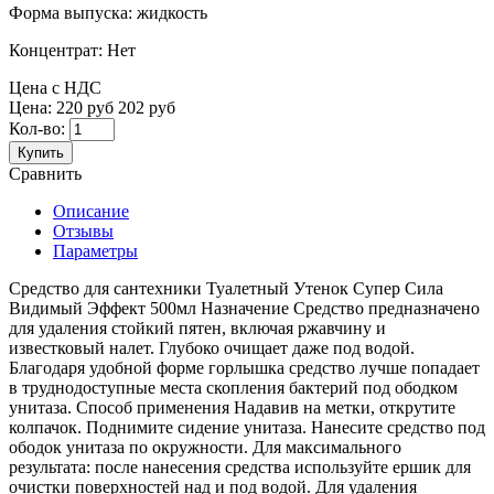
Форма выпуска:
жидкость
Концентрат:
Нет
Цена с НДС
Цена:
220 руб
202 руб
Кол-во:
Купить
Сравнить
Описание
Отзывы
Параметры
Средство для сантехники Туалетный Утенок Супер Сила
Видимый Эффект 500мл Назначение Средство предназначено
для удаления стойкий пятен, включая ржавчину и
известковый налет. Глубоко очищает даже под водой.
Благодаря удобной форме горлышка средство лучше попадает
в труднодоступные места скопления бактерий под ободком
унитаза. Способ применения Надавив на метки, открутите
колпачок. Поднимите сидение унитаза. Нанесите средство под
ободок унитаза по окружности. Для максимального
результата: после нанесения средства используйте ершик для
очистки поверхностей над и под водой. Для удаления