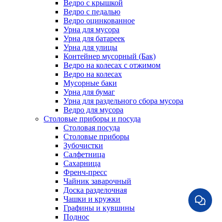
Ведро с крышкой
Ведро с педалью
Ведро оцинкованное
Урна для мусора
Урна для батареек
Урна для улицы
Контейнер мусорный (Бак)
Ведро на колесах с отжимом
Ведро на колесах
Мусорные баки
Урна для бумаг
Урна для раздельного сбора мусора
Ведро для мусора
Столовые приборы и посуда
Столовая посуда
Столовые приборы
Зубочистки
Салфетница
Сахарница
Френч-пресс
Чайник заварочный
Доска разделочная
Чашки и кружки
Графины и кувшины
Поднос