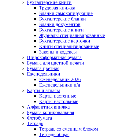
Бухгалтерские книги
Трудовая книжка
Бланки самокопирующие
Бухгалтерские бланки
Бланки документов
Бухгалтерские книги
Журналы специализированные
Бухгалтерские карточки
Книги специализированные
Законы и кодексы
Широкоформатная бумага
Бумага для цветной печати
Бумага цветная
Еженедельники
Еженедельник 2026
Еженедельники н/д
Карты и атласы
Карты настенные
Карты настольные
Алфавитная книжка
Бумага копировальная
Фотобумага
Тетрадь
Тетрадь со сменным блоком
Тетрадь общая