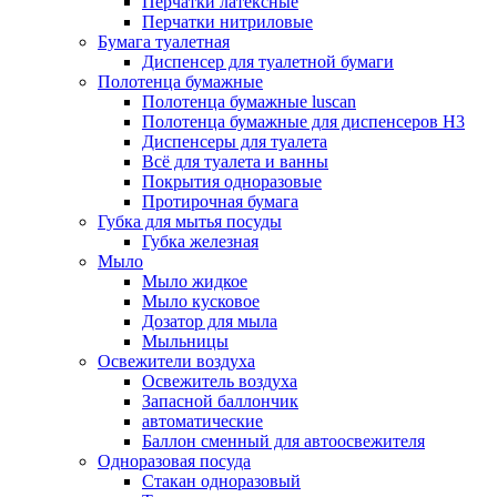
Перчатки латексные
Перчатки нитриловые
Бумага туалетная
Диспенсер для туалетной бумаги
Полотенца бумажные
Полотенца бумажные luscan
Полотенца бумажные для диспенсеров H3
Диспенсеры для туалета
Всё для туалета и ванны
Покрытия одноразовые
Протирочная бумага
Губка для мытья посуды
Губка железная
Мыло
Мыло жидкое
Мыло кусковое
Дозатор для мыла
Мыльницы
Освежители воздуха
Освежитель воздуха
Запасной баллончик
автоматические
Баллон сменный для автоосвежителя
Одноразовая посуда
Стакан одноразовый