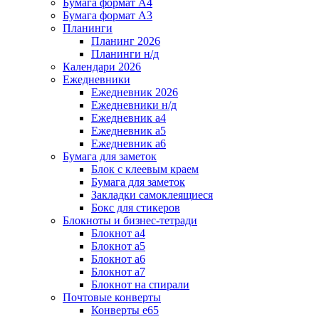
Бумага формат А4
Бумага формат А3
Планинги
Планинг 2026
Планинги н/д
Календари 2026
Ежедневники
Ежедневник 2026
Ежедневники н/д
Ежедневник а4
Ежедневник а5
Ежедневник а6
Бумага для заметок
Блок с клеевым краем
Бумага для заметок
Закладки самоклеящиеся
Бокс для стикеров
Блокноты и бизнес-тетради
Блокнот а4
Блокнот а5
Блокнот а6
Блокнот а7
Блокнот на спирали
Почтовые конверты
Конверты е65