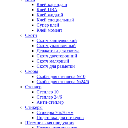
Клей-карандаш
Клей ПВА
Клей жидкий
Клей специальный
Супер клей
Клей момент
Скотч
Скотч канцелярский
Скотч упаковочный
Держатели для скотча
Скотч двусторонний
Скотч малярный
Скотч для разметки
Скобы
Скобы для степлера №10
Скобы для степлера №24/6
Степлер
Степлер 10
Степлер 24/6
Анти-степлер
Стикеры
Стикеры 76x76 мм
Подставка для стикеров
Штемпельная продукция
Краска штемпельная