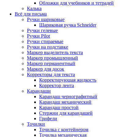
Обложки для учебников и тетрадей
Калька
Всё для письма
Ручки шариковые
Шариковая ручка Schneider
Ручки гелевые
Ручки Pilot
Ручки стираемые
Ручки на подставке
Маркер выделитель текста
Маркер промышленный
Маркер перманентный
Маркер для досок
Корректоры для текста
Корректирующая жидкость
Корректор лента
Карандаши
Карандаш чернографитный
Карандаш механический
Карандаш простой
Стержни для карандашей
Грифели
Точилки
Точилка с контейнером
Точилка механическая