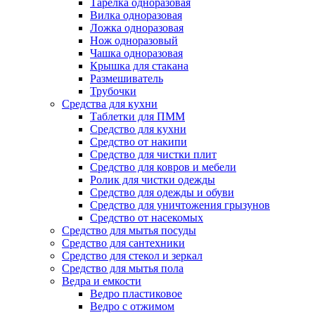
Тарелка одноразовая
Вилка одноразовая
Ложка одноразовая
Нож одноразовый
Чашка одноразовая
Крышка для стакана
Размешиватель
Трубочки
Средства для кухни
Таблетки для ПММ
Средство для кухни
Средство от накипи
Средство для чистки плит
Средство для ковров и мебели
Ролик для чистки одежды
Средство для одежды и обуви
Средство для уничтожения грызунов
Средство от насекомых
Средство для мытья посуды
Средство для сантехники
Средство для стекол и зеркал
Средство для мытья пола
Ведра и емкости
Ведро пластиковое
Ведро с отжимом