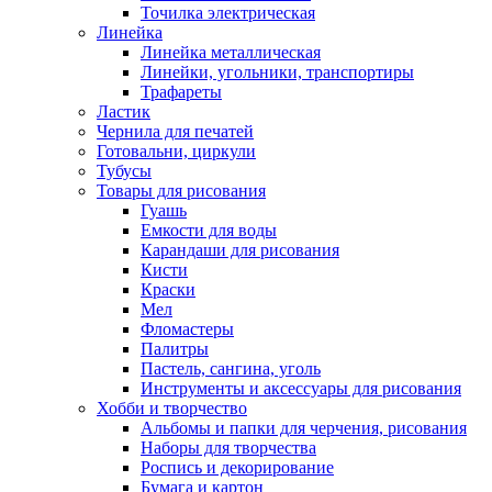
Точилка электрическая
Линейка
Линейка металлическая
Линейки, угольники, транспортиры
Трафареты
Ластик
Чернила для печатей
Готовальни, циркули
Тубусы
Товары для рисования
Гуашь
Емкости для воды
Карандаши для рисования
Кисти
Краски
Мел
Фломастеры
Палитры
Пастель, сангина, уголь
Инструменты и аксессуары для рисования
Хобби и творчество
Альбомы и папки для черчения, рисования
Наборы для творчества
Роспись и декорирование
Бумага и картон