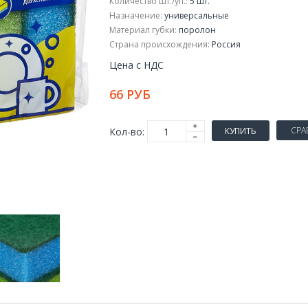
Количество шт./уп.:
5 шт.
Назначение:
универсальные
Материал губки:
поролон
Страна происхождения:
Россия
Цена с НДС
66 РУБ
СРА
Кол-во:
КУПИТЬ