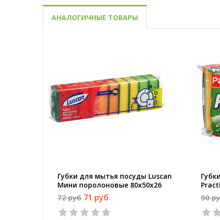
АНАЛОГИЧНЫЕ ТОВАРЫ
Губки для мытья посуды Luscan
Губк
Мини поролоновые 80x50x26
Prac
мм 10 штук в упаковке
мм 2
71 руб
72 руб
90 р