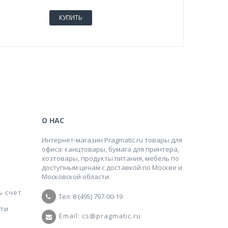
КУПИТЬ
КУПИТ
О НАС
Интернет-магазин Pragmatic.ru товары для
офиса: канцтовары, бумага для принтера,
хозтовары, продукты питания, мебель по
доступным ценам с доставкой по Москве и
Московской области.
ь счет
Тел: 8 (495) 797-00-19
ти
Email: cs@pragmatic.ru