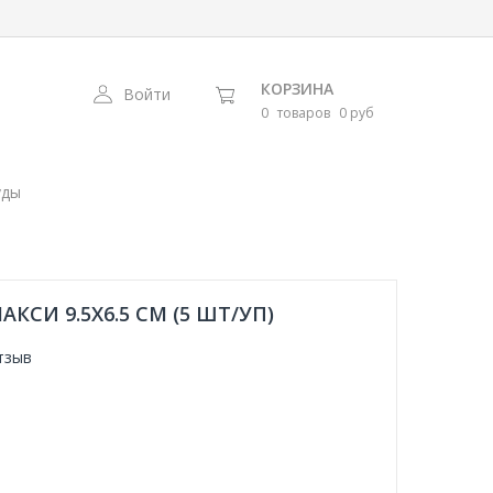
КОРЗИНА
Войти
0
товаров
0 руб
уды
КСИ 9.5X6.5 СМ (5 ШТ/УП)
тзыв