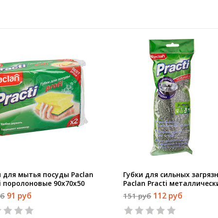
и для мытья посуды Paclan
Губки для сильных загряз
ti поролоновые 90x70x50
Paclan Practi металлическ
 штуки в упаковке
75х75 мм 3 штуки в упако
91 руб
112 руб
уб
151 руб