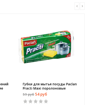
нений
Губки для мытья посуды Paclan
Губка д
ие
Practi Maxi поролоновые
металли
вке
95x65x35 мм 3 штуки в
54 руб
59 руб
80 руб
упаковке