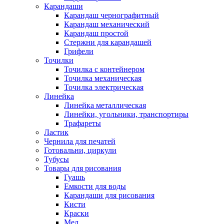
Карандаши
Карандаш чернографитный
Карандаш механический
Карандаш простой
Стержни для карандашей
Грифели
Точилки
Точилка с контейнером
Точилка механическая
Точилка электрическая
Линейка
Линейка металлическая
Линейки, угольники, транспортиры
Трафареты
Ластик
Чернила для печатей
Готовальни, циркули
Тубусы
Товары для рисования
Гуашь
Емкости для воды
Карандаши для рисования
Кисти
Краски
Мел