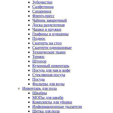
Зубочистки
Салфетница
Сахарница
Френч-пресс
Чайник заварочный
Доска разделочная
Чашки и кружки
Графины и кувшины
Поднос
Скатерть на стол
Скатерти одноразовые
Технические ткани
Термос
Штопор
Кухонный инвентарь
Посуда для чая и кофе
Стеклянная посуда
Посуда
Фильтры для воды
Инвентарь для пола
Швабры
МОПы для швабр
Комплекты для уборки
Информационные указатели
Щетка для пола