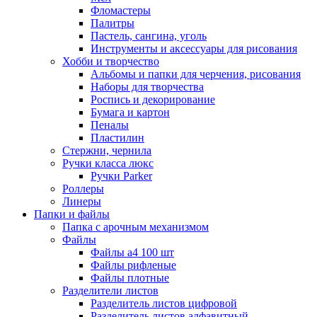
Фломастеры
Палитры
Пастель, сангина, уголь
Инструменты и аксессуары для рисования
Хобби и творчество
Альбомы и папки для черчения, рисования
Наборы для творчества
Роспись и декорирование
Бумага и картон
Пеналы
Пластилин
Стержни, чернила
Ручки класса люкс
Ручки Parker
Роллеры
Линеры
Папки и файлы
Папка с арочным механизмом
Файлы
Файлы а4 100 шт
Файлы рифленые
Файлы плотные
Разделители листов
Разделитель листов цифровой
Разделитель листов алфавитный