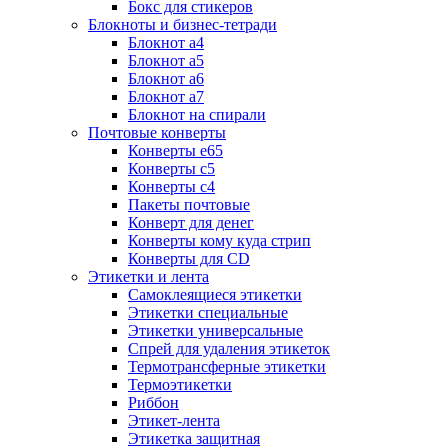
Бокс для стикеров
Блокноты и бизнес-тетради
Блокнот а4
Блокнот а5
Блокнот а6
Блокнот а7
Блокнот на спирали
Почтовые конверты
Конверты е65
Конверты с5
Конверты с4
Пакеты почтовые
Конверт для денег
Конверты кому куда стрип
Конверты для CD
Этикетки и лента
Самоклеящиеся этикетки
Этикетки специальные
Этикетки универсальные
Спрей для удаления этикеток
Термотрансферные этикетки
Термоэтикетки
Риббон
Этикет-лента
Этикетка защитная