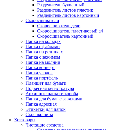
Разделитель буквенный
Разделитель листов пластик
Разделитель листов картонный
Скоросшиватели
Скоросшиватель дело
Скоросшиватель пластиковый а4
Скоросшиватель картонный
Папка на кольцах
Папка с файлами
Папка на резинках
Папка с зажимом
Папка на молнии
Папка конверт
Папка уголок
Папка портфель
Планшет для бумаги
Подвесная регистратура
Архивные папки и короба
Папка для бумаг с завязками
Папка адресная
Этикетки для папок
Скрепкошина
Хозтовары
Чистящие средства