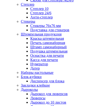
Скобы для степлера №24/6
Степлер
Степлер 10
Степлер 24/6
Анти-степлер
Стикеры
Стикеры 76x76 мм
Подставка для стикеров
Штемпельная продукция
Краска штемпельная
Печать самонаборная
Штамп самонаборный
Подушка штемпельная
Оснастка для печати
Касса для печати
Нумератор
Датер
Наборы настольные
Блок-кубики
Диспенсер для блока
Закладки клейкие
Дыроколы
Дырокол для люверсов
Люверсы
Дырокол до 10 листов