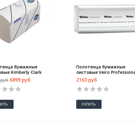
тенца бумажные
Полотенца бумажные
вые Kimberly Clark
листовые Veiro Professiona
ex Interfold Z-сложения 2-
Basic V-сложения 1-слойны
6899 руб
2163 руб
 руб
ые 15 пачек по 186
пачек по 250 листов (арт
ов (артикул
производителя KV104)
зводителя 6789)
ПИТЬ
КУПИТЬ