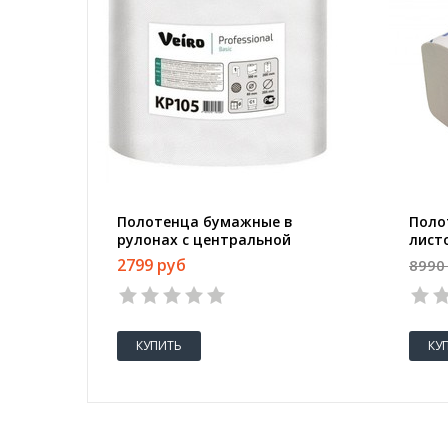
Полотенца бумажные в
Поло
рулонах с центральной
листо
вытяжкой Veiro Professional C1
Kleen
2799 руб
8990
Basic 1-слойные 6 рулонов по
слойн
300 метров (артикул
лист
производителя KP105)
прои
КУПИТЬ
КУ