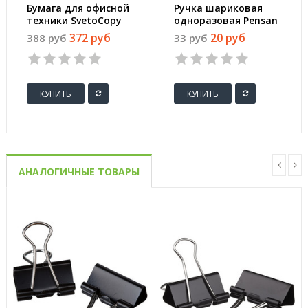
Бумага для офисной
Ручка шариковая
техники SvetoCopy
одноразовая Pensan
(A4, марка C, 80 г/
My Tech синяя
372 руб
20 руб
388 руб
33 руб
кв.м, 500 листов)
(толщина линии 0.7
мм)
КУПИТЬ
КУПИТЬ
АНАЛОГИЧНЫЕ ТОВАРЫ