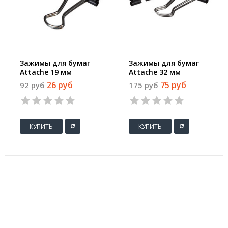
Зажимы для бумаг
Зажимы для бумаг
Attache 19 мм
Attache 32 мм
черные (12 штук в
черные (12 штук в
26 руб
75 руб
92 руб
175 руб
коробке)
пакете)
КУПИТЬ
КУПИТЬ