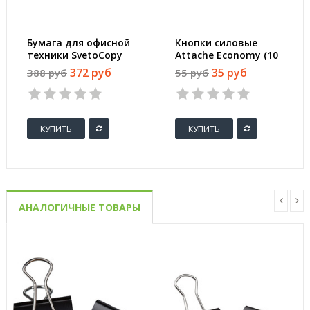
Бумага для офисной
Кнопки силовые
техники SvetoCopy
Attache Economy (10
(A4, марка C, 80 г/
мм, 50 штук в
372 руб
35 руб
388 руб
55 руб
кв.м, 500 листов)
упаковке)
КУПИТЬ
КУПИТЬ
АНАЛОГИЧНЫЕ ТОВАРЫ