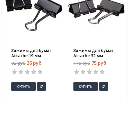
Зажимы для бумаг
Зажимы для бумаг
Attache 19 мм
Attache 32 мм
черные (12 штук в
черные (12 штук в
26 руб
75 руб
92 руб
175 руб
коробке)
пакете)
3
4
5
1
2
3
4
5
1
2
3
КУПИТЬ
КУПИТЬ