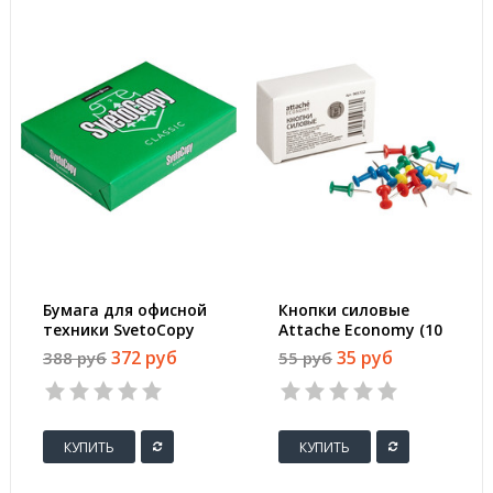
Бумага для офисной
Кнопки силовые
техники SvetoCopy
Attache Economy (10
(A4, марка C, 80 г/
мм, 50 штук в
372 руб
35 руб
388 руб
55 руб
кв.м, 500 листов)
упаковке)
КУПИТЬ
КУПИТЬ