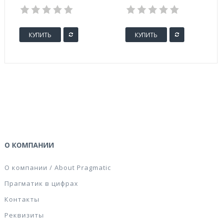
упаковке)
покрытием 28 мм
(100 штук в
упаковке)
КУПИТЬ
КУПИТЬ
О КОМПАНИИ
О компании / About Pragmatic
Прагматик в цифрах
Контакты
Реквизиты