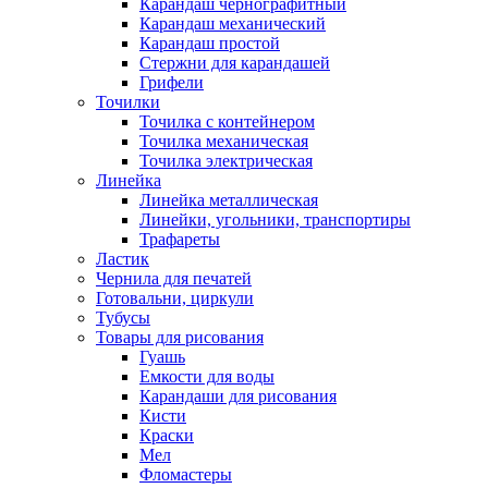
Карандаш чернографитный
Карандаш механический
Карандаш простой
Стержни для карандашей
Грифели
Точилки
Точилка с контейнером
Точилка механическая
Точилка электрическая
Линейка
Линейка металлическая
Линейки, угольники, транспортиры
Трафареты
Ластик
Чернила для печатей
Готовальни, циркули
Тубусы
Товары для рисования
Гуашь
Емкости для воды
Карандаши для рисования
Кисти
Краски
Мел
Фломастеры