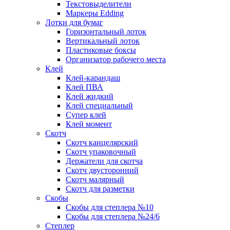
Текстовыделители
Маркеры Edding
Лотки для бумаг
Горизонтальный лоток
Вертикальный лоток
Пластиковые боксы
Организатор рабочего места
Клей
Клей-карандаш
Клей ПВА
Клей жидкий
Клей специальный
Супер клей
Клей момент
Скотч
Скотч канцелярский
Скотч упаковочный
Держатели для скотча
Скотч двусторонний
Скотч малярный
Скотч для разметки
Скобы
Скобы для степлера №10
Скобы для степлера №24/6
Степлер