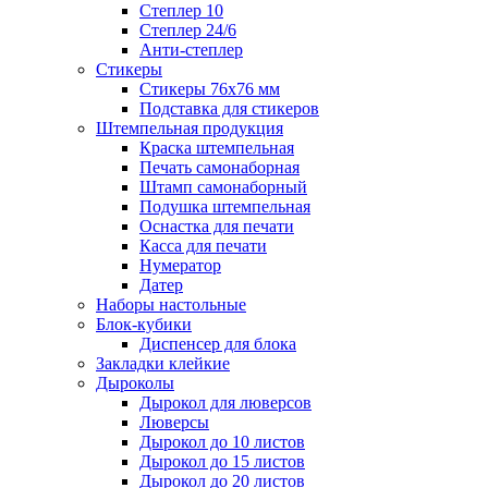
Степлер 10
Степлер 24/6
Анти-степлер
Стикеры
Стикеры 76x76 мм
Подставка для стикеров
Штемпельная продукция
Краска штемпельная
Печать самонаборная
Штамп самонаборный
Подушка штемпельная
Оснастка для печати
Касса для печати
Нумератор
Датер
Наборы настольные
Блок-кубики
Диспенсер для блока
Закладки клейкие
Дыроколы
Дырокол для люверсов
Люверсы
Дырокол до 10 листов
Дырокол до 15 листов
Дырокол до 20 листов