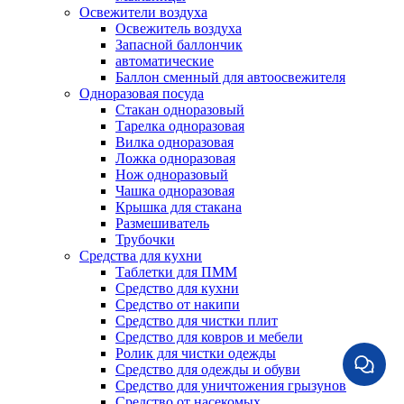
Освежители воздуха
Освежитель воздуха
Запасной баллончик
автоматические
Баллон сменный для автоосвежителя
Одноразовая посуда
Стакан одноразовый
Тарелка одноразовая
Вилка одноразовая
Ложка одноразовая
Нож одноразовый
Чашка одноразовая
Крышка для стакана
Размешиватель
Трубочки
Средства для кухни
Таблетки для ПММ
Средство для кухни
Средство от накипи
Средство для чистки плит
Средство для ковров и мебели
Ролик для чистки одежды
Средство для одежды и обуви
Средство для уничтожения грызунов
Средство от насекомых