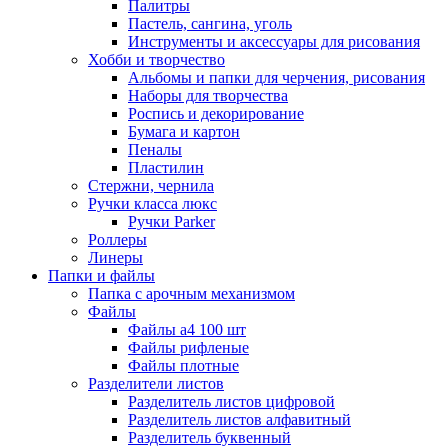
Палитры
Пастель, сангина, уголь
Инструменты и аксессуары для рисования
Хобби и творчество
Альбомы и папки для черчения, рисования
Наборы для творчества
Роспись и декорирование
Бумага и картон
Пеналы
Пластилин
Стержни, чернила
Ручки класса люкс
Ручки Parker
Роллеры
Линеры
Папки и файлы
Папка с арочным механизмом
Файлы
Файлы а4 100 шт
Файлы рифленые
Файлы плотные
Разделители листов
Разделитель листов цифровой
Разделитель листов алфавитный
Разделитель буквенный