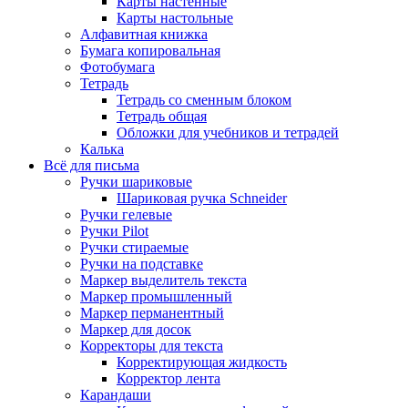
Карты настенные
Карты настольные
Алфавитная книжка
Бумага копировальная
Фотобумага
Тетрадь
Тетрадь со сменным блоком
Тетрадь общая
Обложки для учебников и тетрадей
Калька
Всё для письма
Ручки шариковые
Шариковая ручка Schneider
Ручки гелевые
Ручки Pilot
Ручки стираемые
Ручки на подставке
Маркер выделитель текста
Маркер промышленный
Маркер перманентный
Маркер для досок
Корректоры для текста
Корректирующая жидкость
Корректор лента
Карандаши