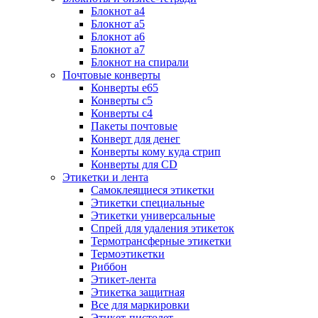
Блокнот а4
Блокнот а5
Блокнот а6
Блокнот а7
Блокнот на спирали
Почтовые конверты
Конверты е65
Конверты с5
Конверты с4
Пакеты почтовые
Конверт для денег
Конверты кому куда стрип
Конверты для CD
Этикетки и лента
Самоклеящиеся этикетки
Этикетки специальные
Этикетки универсальные
Спрей для удаления этикеток
Термотрансферные этикетки
Термоэтикетки
Риббон
Этикет-лента
Этикетка защитная
Все для маркировки
Этикет-пистолет