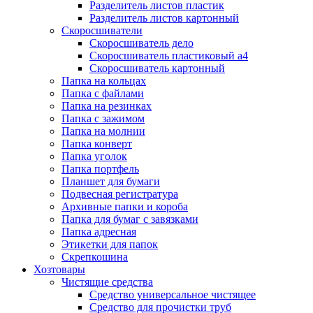
Разделитель листов пластик
Разделитель листов картонный
Скоросшиватели
Скоросшиватель дело
Скоросшиватель пластиковый а4
Скоросшиватель картонный
Папка на кольцах
Папка с файлами
Папка на резинках
Папка с зажимом
Папка на молнии
Папка конверт
Папка уголок
Папка портфель
Планшет для бумаги
Подвесная регистратура
Архивные папки и короба
Папка для бумаг с завязками
Папка адресная
Этикетки для папок
Скрепкошина
Хозтовары
Чистящие средства
Средство универсальное чистящее
Средство для прочистки труб