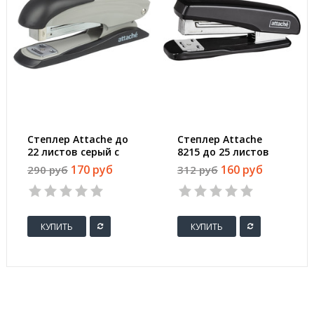
Степлер Attache до
Степлер Attache
22 листов серый с
8215 до 25 листов
черным
черный (скобы №
170 руб
160 руб
290 руб
312 руб
24/6, 26/6)
КУПИТЬ
КУПИТЬ