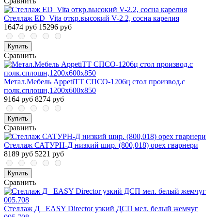
Сравнить
Стеллаж ED_Vita откр.высокий V-2.2, сосна карелия
16474 руб
15296 руб
Купить
Сравнить
Метал.Мебель AppetiTT СПСО-1206ц стол производ.с
полк.сплошн,1200х600х850
9164 руб
8274 руб
Купить
Сравнить
Стеллаж САТУРН-Д низкий шир. (800,018) орех гварнери
8189 руб
5221 руб
Купить
Сравнить
Стеллаж Д_ EASY Director узкий ДСП мел. белый жемчуг