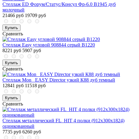
Стеллаж ED Форум/Статус/Консул Фр-6.0 В1945 дуб
молочный
21466 руб
19709 руб
Купить
Сравнить
Стеллаж Easy угловой 908844 серый В1220
8221 руб
5907 руб
Купить
Сравнить
Стеллаж Mon_ EASY Director узкий К88 дуб темный
12841 руб
11518 руб
Купить
Сравнить
Стеллаж металлический FL_HIT 4 полки (912х300х1824)
оцинкованный
7735 руб
6260 руб