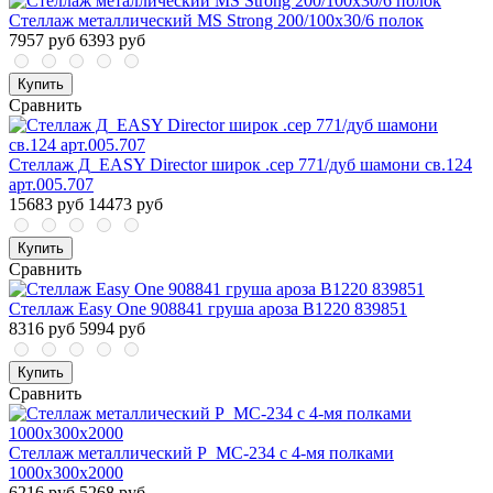
Стеллаж металлический MS Strong 200/100x30/6 полок
7957 руб
6393 руб
Купить
Сравнить
Стеллаж Д_EASY Director широк .сер 771/дуб шамони св.124
арт.005.707
15683 руб
14473 руб
Купить
Сравнить
Стеллаж Easy One 908841 груша ароза В1220 839851
8316 руб
5994 руб
Купить
Сравнить
Стеллаж металлический P_МС-234 с 4-мя полками
1000х300х2000
6216 руб
5268 руб