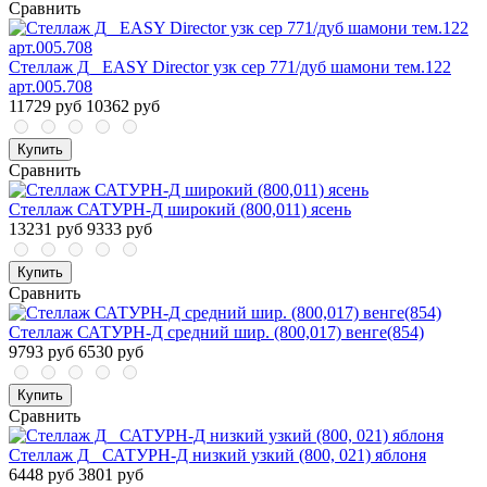
Сравнить
Стеллаж Д_ EASY Director узк сер 771/дуб шамони тем.122
арт.005.708
11729 руб
10362 руб
Купить
Сравнить
Стеллаж САТУРН-Д широкий (800,011) ясень
13231 руб
9333 руб
Купить
Сравнить
Стеллаж САТУРН-Д средний шир. (800,017) венге(854)
9793 руб
6530 руб
Купить
Сравнить
Стеллаж Д_ САТУРН-Д низкий узкий (800, 021) яблоня
6448 руб
3801 руб