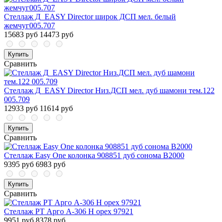
Стеллаж Д_EASY Director широк ДСП мел. белый
жемчуг005.707
15683 руб
14473 руб
Купить
Сравнить
Стеллаж Д_EASY Director Низ.ДСП мел. дуб шамони тем.122
005.709
12933 руб
11614 руб
Купить
Сравнить
Стеллаж Easy One колонка 908851 дуб сонома В2000
9395 руб
6983 руб
Купить
Сравнить
Стеллаж PT Арго А-306 Н орех 97921
9951 руб
8378 руб