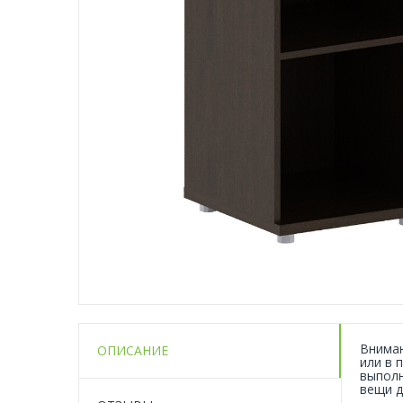
Вниман
ОПИСАНИЕ
или в 
выполн
вещи д