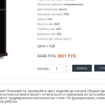
Материал дверей:
неприменимо
Цвет покрытия:
венге
Материал кромки:
ПВХ
Замок:
Нет
Высота, мм:
849
Глубина, мм:
420
Ширина, мм:
402
Количество полок (шт):
1
Цена с НДС
6448 РУБ
3801 РУБ
СРА
Кол-во:
КУПИТЬ
ие! Пожалуйста, проверяйте цвет изделия до начала сборки! Ц
печатном каталоге может отличаться от оригинала из-за особе
ен в традиционном классическом стиле. Он функционален, ком
ля работы.