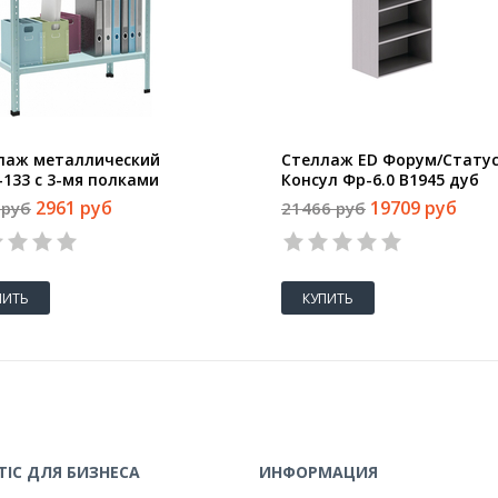
лаж металлический
Стеллаж ED Форум/Статус
-133 с 3-мя полками
Консул Фр-6.0 В1945 дуб
300х1000
молочный
2961 руб
19709 руб
 руб
21466 руб
1
2
3
4
5
1
2
3
4
5
ПИТЬ
КУПИТЬ
IC ДЛЯ БИЗНЕСА
ИНФОРМАЦИЯ