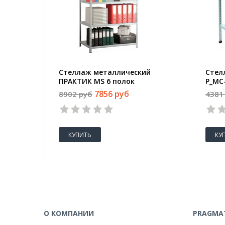
Стеллаж металлический
Стел
ПРАКТИК MS 6 полок
P_МС
1000х500х2200
700х
7856 руб
8902 руб
4381
1
2
3
4
5
КУПИТЬ
КУ
О КОМПАНИИ
PRAGMAT