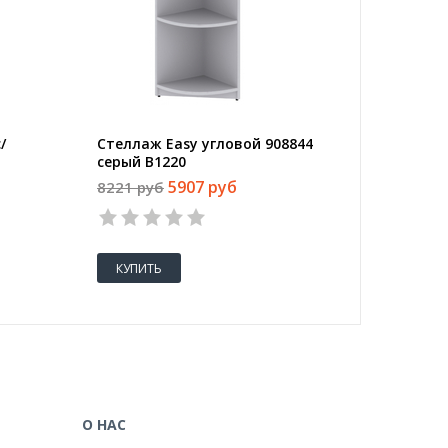
/
Стеллаж Easy угловой 908844
Стеллаж
серый В1220
узкий К
5907 руб
8221 руб
12841 
1
2
3
4
5
1
КУПИТЬ
КУПИТ
О НАС