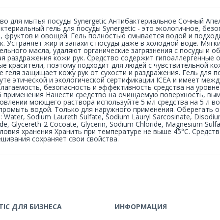
во для мытья посуды Synergetic Антибактериальное Сочный Апе
ктериальный гель для посуды Synergetic - это экологичное, бе
, фруктов и овощей. Гель полностью смывается водой и подход
к. Устраняет жир и запахи с посуды даже в холодной воде. Мяг
ельного масла, удаляют органические загрязнения с посуды и 
я раздражения кожи рук. Средство содержит гипоаллергенные 
е красители, поэтому подходит для людей с чувствительной ко
е геля защищает кожу рук от сухости и раздражения. Гель для 
уте этической и экологической сертификации ICEA и имеет ме
лагаемость, безопасность и эффективность средства на уровне
 применения Нанести средство на очищаемую поверхность, вым
овлении моющего раствора используйте 5 мл средства на 5 л в
 промыть водой. Только для наружного применения. Оберегать о
: Water, Sodium Laureth Sulfate, Sodium Lauryl Sarcosinate, Disodi
de, Glycereth-2 Cocoate, Glycerin, Sodium Chloride, Magnesium Sulfat
Условия хранения Хранить при температуре не выше 45°С. Средст
шивания сохраняет свои свойства.
IC ДЛЯ БИЗНЕСА
ИНФОРМАЦИЯ