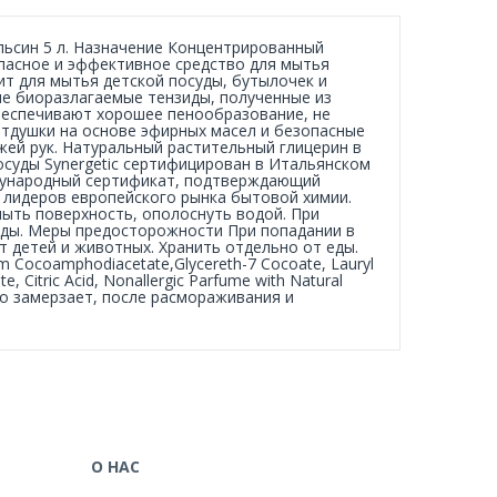
льсин 5 л. Назначение Концентрированный
зопасное и эффективное средство для мытья
ит для мытья детской посуды, бутылочек и
кие биоразлагаемые тензиды, полученные из
обеспечивают хорошее пенообразование, не
отдушки на основе эфирных масел и безопасные
жей рук. Натуральный растительный глицерин в
посуды Synergetic сертифицирован в Итальянском
ждународный сертификат, подтверждающий
 лидеров европейского рынка бытовой химии.
ыть поверхность, ополоснуть водой. При
оды. Меры предосторожности При попадании в
т детей и животных. Хранить отдельно от еды.
um Cocoamphodiacetate,Glycereth-7 Cocoate, Lauryl
e, Citric Acid, Nonallergic Parfume with Natural
во замерзает, после расмораживания и
О НАС