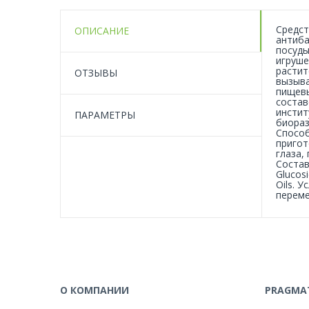
Средст
ОПИСАНИЕ
антиба
посуды
игруше
растит
ОТЗЫВЫ
вызыва
пищевы
состав
инстит
ПАРАМЕТРЫ
биораз
Способ
пригот
глаза,
Состав
Glucosi
Oils. 
переме
О КОМПАНИИ
PRAGMAT