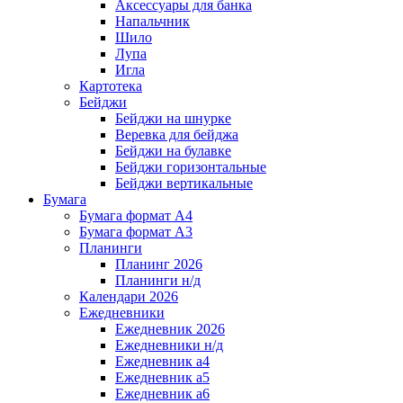
Аксессуары для банка
Напальчник
Шило
Лупа
Игла
Картотека
Бейджи
Бейджи на шнурке
Веревка для бейджа
Бейджи на булавке
Бейджи горизонтальные
Бейджи вертикальные
Бумага
Бумага формат А4
Бумага формат А3
Планинги
Планинг 2026
Планинги н/д
Календари 2026
Ежедневники
Ежедневник 2026
Ежедневники н/д
Ежедневник а4
Ежедневник а5
Ежедневник а6