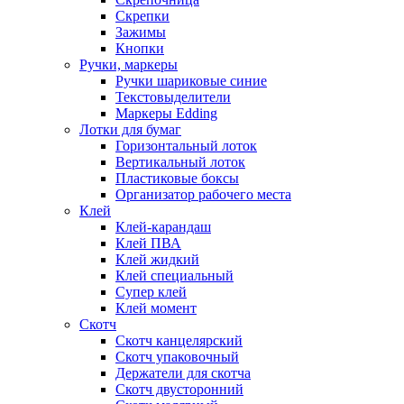
Скрепки
Зажимы
Кнопки
Ручки, маркеры
Ручки шариковые синие
Текстовыделители
Маркеры Edding
Лотки для бумаг
Горизонтальный лоток
Вертикальный лоток
Пластиковые боксы
Организатор рабочего места
Клей
Клей-карандаш
Клей ПВА
Клей жидкий
Клей специальный
Супер клей
Клей момент
Скотч
Скотч канцелярский
Скотч упаковочный
Держатели для скотча
Скотч двусторонний