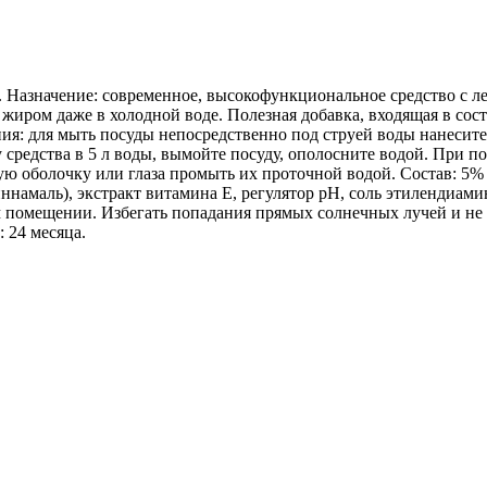
л. Назначение: современное, высокофункциональное средство с л
ром даже в холодной воде. Полезная добавка, входящая в соста
ия: для мыть посуды непосредственно под струей воды нанесите 
 средства в 5 л воды, вымойте посуду, ополосните водой. При 
ую оболочку или глаза промыть их проточной водой. Состав: 5%
намаль), экстракт витамина Е, регулятор рН, соль этилендиами
хом помещении. Избегать попадания прямых солнечных лучей и не
 24 месяца.