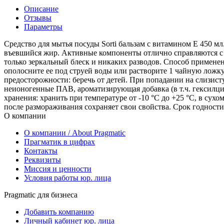
Описание
Отзывы
Параметры
Средство для мытья посуды Sorti бальзам с витамином Е 450 м
въевшийся жир. Активные компоненты отлично справляются с жи
только зеркальный блеск и никаких разводов. Способ применен
ополосните ее под струей воды или растворите 1 чайную ложку
предосторожности: беречь от детей. При попадании на слизист
неионогенные ПАВ, ароматизирующая добавка (в т.ч. гексилцин
хранения: хранить при температуре от -10 °С до +25 °С, в су
после размораживания сохраняет свои свойства. Срок годности:
О компании
О компании / About Pragmatic
Прагматик в цифрах
Контакты
Реквизиты
Миссия и ценности
Условия работы юр. лица
Pragmatic для бизнеса
Добавить компанию
Личный кабинет юр. лица