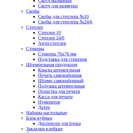
Скотч малярный
Скотч для разметки
Скобы
Скобы для степлера №10
Скобы для степлера №24/6
Степлер
Степлер 10
Степлер 24/6
Анти-степлер
Стикеры
Стикеры 76x76 мм
Подставка для стикеров
Штемпельная продукция
Краска штемпельная
Печать самонаборная
Штамп самонаборный
Подушка штемпельная
Оснастка для печати
Касса для печати
Нумератор
Датер
Наборы настольные
Блок-кубики
Диспенсер для блока
Закладки клейкие