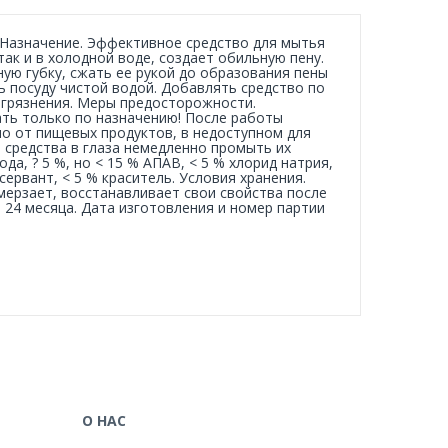
г Назначение. Эффективное средство для мытья
так и в холодной воде, создает обильную пену.
ую губку, сжать ее рукой до образования пены
ь посуду чистой водой. Добавлять средство по
агрязнения. Меры предосторожности.
ать только по назначению! После работы
но от пищевых продуктов, в недоступном для
я средства в глаза немедленно промыть их
да, ? 5 %, но < 15 % АПАВ, < 5 % хлорид натрия,
ервант, < 5 % краситель. Условия хранения.
амерзает, восстанавливает свои свойства после
 24 месяца. Дата изготовления и номер партии
О НАС