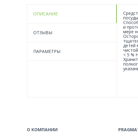
Средст
ОПИСАНИЕ
посуды
Способ
и прот
мере н
ОТЗЫВЫ
Осторо
тщател
детей 
чистой
ПАРАМЕТРЫ
< 5 % 
Хранит
полног
указан
О КОМПАНИИ
PRAGMAT