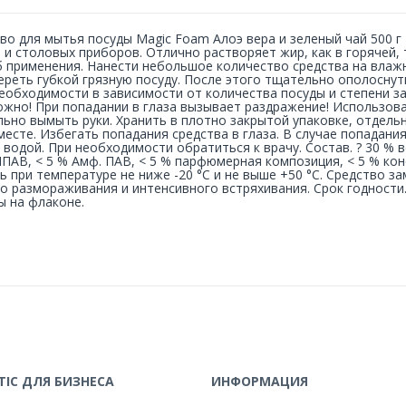
во для мытья посуды Magic Foam Алоэ вера и зеленый чай 500 
 и столовых приборов. Отлично растворяет жир, как в горячей, 
 применения. Нанести небольшое количество средства на влажн
ереть губкой грязную посуду. После этого тщательно ополоснут
еобходимости в зависимости от количества посуды и степени з
жно! При попадании в глаза вызывает раздражение! Использов
ьно вымыть руки. Хранить в плотно закрытой упаковке, отдель
месте. Избегать попадания средства в глаза. В случае попадани
 водой. При необходимости обратиться к врачу. Состав. ? 30 % во
НПАВ, < 5 % Амф. ПАВ, < 5 % парфюмерная композиция, < 5 % конс
ь при температуре не ниже -20 °C и не выше +50 °C. Средство з
о размораживания и интенсивного встряхивания. Срок годности.
ы на флаконе.
IC ДЛЯ БИЗНЕСА
ИНФОРМАЦИЯ