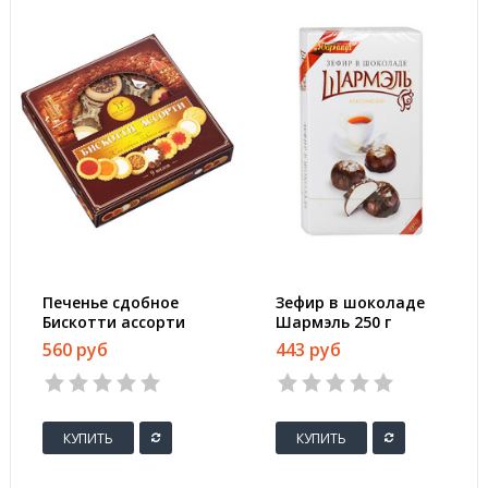
Печенье сдобное
Зефир в шоколаде
Бискотти ассорти
Шармэль 250 г
345 г
560 руб
443 руб
КУПИТЬ
КУПИТЬ