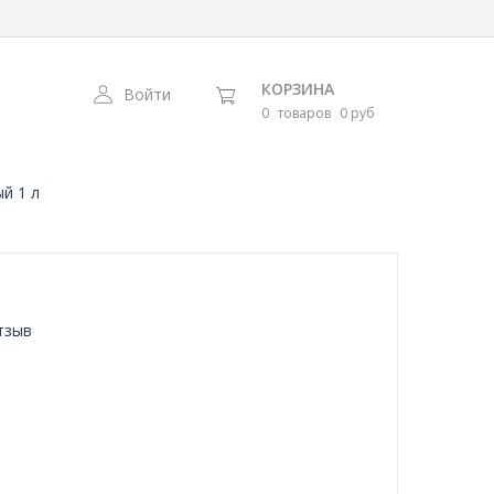
КОРЗИНА
Войти
0
товаров
0 руб
ый 1 л
тзыв