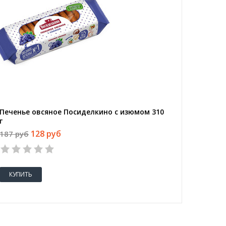
Печенье овсяное Посиделкино с изюмом 310
г
128 руб
187 руб
КУПИТЬ