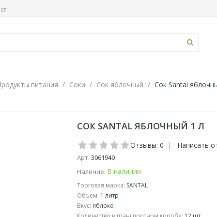
ься
Продукты питания
Соки
Сок яблочный
Сок Santal яблочн
СОК SANTAL ЯБЛОЧНЫЙ 1 Л
Отзывы: 0
|
Написать о
Арт.
3061940
В наличии
Наличие:
Торговая марка:
SANTAL
Объем:
1 литр
Вкус:
яблоко
Количество в транспортном коробе:
12 шт.