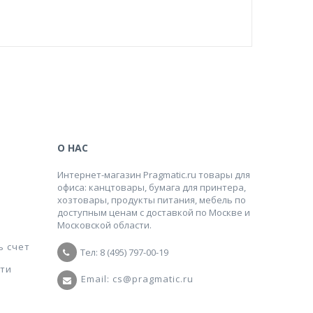
О НАС
Интернет-магазин Pragmatic.ru товары для
офиса: канцтовары, бумага для принтера,
хозтовары, продукты питания, мебель по
доступным ценам с доставкой по Москве и
Московской области.
ь счет
Тел: 8 (495) 797-00-19
ти
Email: cs@pragmatic.ru