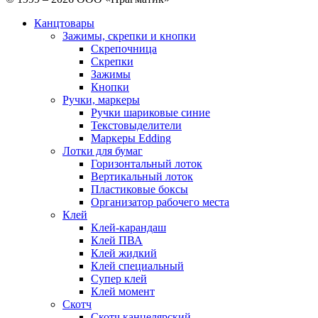
Канцтовары
Зажимы, скрепки и кнопки
Скрепочница
Скрепки
Зажимы
Кнопки
Ручки, маркеры
Ручки шариковые синие
Текстовыделители
Маркеры Edding
Лотки для бумаг
Горизонтальный лоток
Вертикальный лоток
Пластиковые боксы
Организатор рабочего места
Клей
Клей-карандаш
Клей ПВА
Клей жидкий
Клей специальный
Супер клей
Клей момент
Скотч
Скотч канцелярский