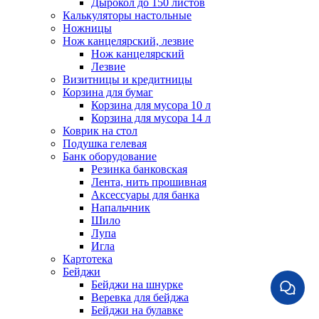
Дырокол до 150 листов
Калькуляторы настольные
Ножницы
Нож канцелярский, лезвие
Нож канцелярский
Лезвие
Визитницы и кредитницы
Корзина для бумаг
Корзина для мусора 10 л
Корзина для мусора 14 л
Коврик на стол
Подушка гелевая
Банк оборудование
Резинка банковская
Лента, нить прошивная
Аксессуары для банка
Напальчник
Шило
Лупа
Игла
Картотека
Бейджи
Бейджи на шнурке
Веревка для бейджа
Бейджи на булавке