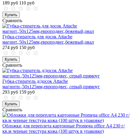
189 руб
110 руб
Купить
Сравнить
Губка-стиратель для досок Attache
магнит.,50x125мм,европодвес,бежевый,овал
274 руб
150 руб
Купить
Сравнить
Губка-стиратель д/досок Attache
магнитн.,50x125мм,европодвес, серый,прямоуг
293 руб
159 руб
Купить
Сравнить
Обложки для переплета картонные Promega office А4 230 г/
кв.м черные текстура кожа (100 штук в упаковке)