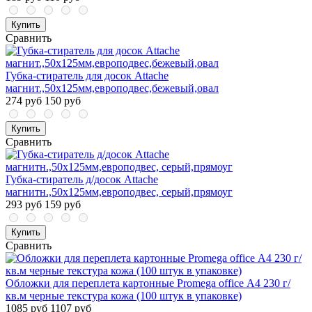
Купить
Сравнить
Губка-стиратель для досок Attache
магнит.,50x125мм,европодвес,бежевый,овал
274 руб
150 руб
Купить
Сравнить
Губка-стиратель д/досок Attache
магнитн.,50x125мм,европодвес, серый,прямоуг
293 руб
159 руб
Купить
Сравнить
Обложки для переплета картонные Promega office А4 230 г/
кв.м черные текстура кожа (100 штук в упаковке)
1085 руб
1107 руб